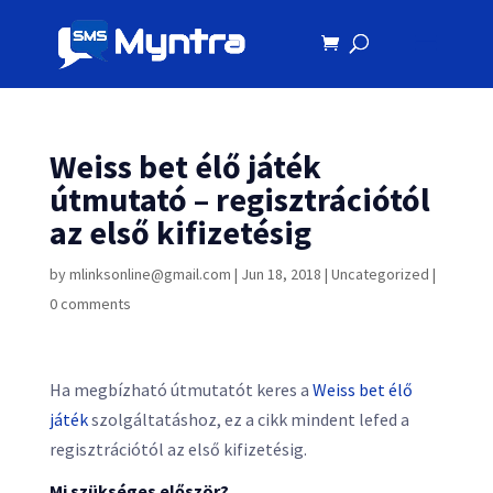
Weiss bet élő játék
útmutató – regisztrációtól
az első kifizetésig
by
mlinksonline@gmail.com
|
Jun 18, 2018
|
Uncategorized
|
0 comments
Ha megbízható útmutatót keres a
Weiss bet élő
játék
szolgáltatáshoz, ez a cikk mindent lefed a
regisztrációtól az első kifizetésig.
Mi szükséges először?