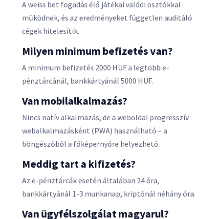
A weiss bet fogadás élő játékai valódi osztókkal
működnek, és az eredményeket független auditáló
cégek hitelesítik.
Milyen minimum befizetés van?
A minimum befizetés 2000 HUF a legtöbb e-
pénztárcánál, bankkártyánál 5000 HUF.
Van mobilalkalmazás?
Nincs natív alkalmazás, de a weboldal progresszív
webalkalmazásként (PWA) használható – a
böngészőből a főképernyőre helyezhető.
Meddig tart a kifizetés?
Az e-pénztárcák esetén általában 24 óra,
bankkártyánál 1-3 munkanap, kriptónál néhány óra.
Van ügyfélszolgálat magyarul?