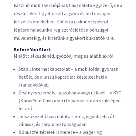
kaszinó mobil verziójának használata egyszerű, de a
részletekre figyelni kell a gyors és biztonságos
kifizetés érdekében. Ebben a cikkben lépésről
lépésre haladunk a regisztrációtól a pénzügyi
műveletekig, és kitérünk a gyakori buktatókra is.
Before You Start
Mielőtt elkezdenéd, győződj meg az alábbiakról:
Stabil internetkapcsolat – a mobiloldal gyorsan
betölt, de a lassú kapcsolat késleltetheti a
tranzakciókat.
Érvényes személyi igazolvány vagy útlevél – a KYC
(Know Your Customer) folyamat során szükséged
lesz rá.
Jelszókezelő használata – erős, egyedi jelszót
válassz, és tárold biztonságosan.
Bónuszfeltételek ismerete – a wagering