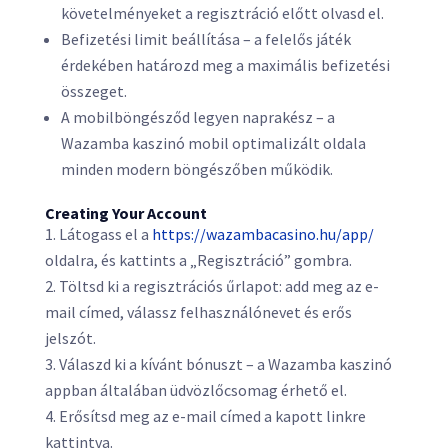
követelményeket a regisztráció előtt olvasd el.
Befizetési limit beállítása – a felelős játék
érdekében határozd meg a maximális befizetési
összeget.
A mobilböngésződ legyen naprakész – a
Wazamba kaszinó mobil optimalizált oldala
minden modern böngészőben működik.
Creating Your Account
Látogass el a
https://wazambacasino.hu/app/
oldalra, és kattints a „Regisztráció” gombra.
Töltsd ki a regisztrációs űrlapot: add meg az e-
mail címed, válassz felhasználónevet és erős
jelszót.
Válaszd ki a kívánt bónuszt – a Wazamba kaszinó
appban általában üdvözlőcsomag érhető el.
Erősítsd meg az e-mail címed a kapott linkre
kattintva.