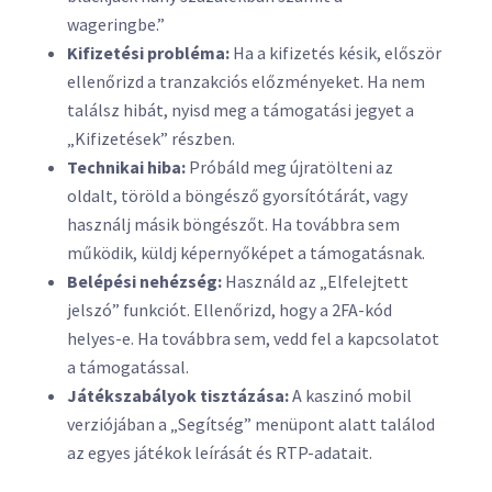
wageringbe.”
Kifizetési probléma:
Ha a kifizetés késik, először
ellenőrizd a tranzakciós előzményeket. Ha nem
találsz hibát, nyisd meg a támogatási jegyet a
„Kifizetések” részben.
Technikai hiba:
Próbáld meg újratölteni az
oldalt, töröld a böngésző gyorsítótárát, vagy
használj másik böngészőt. Ha továbbra sem
működik, küldj képernyőképet a támogatásnak.
Belépési nehézség:
Használd az „Elfelejtett
jelszó” funkciót. Ellenőrizd, hogy a 2FA-kód
helyes-e. Ha továbbra sem, vedd fel a kapcsolatot
a támogatással.
Játékszabályok tisztázása:
A kaszinó mobil
verziójában a „Segítség” menüpont alatt találod
az egyes játékok leírását és RTP-adatait.