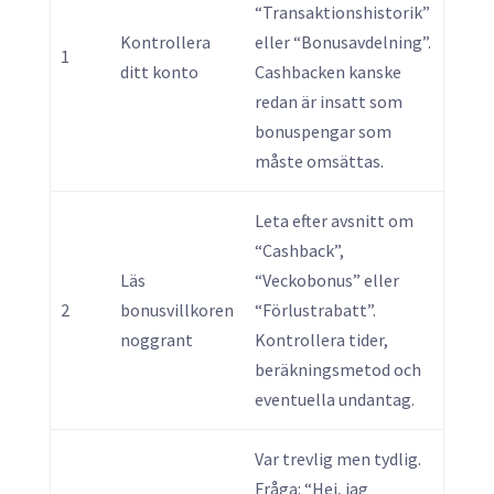
“Transaktionshistorik”
Kontrollera
eller “Bonusavdelning”.
1
ditt konto
Cashbacken kanske
redan är insatt som
bonuspengar som
måste omsättas.
Leta efter avsnitt om
“Cashback”,
Läs
“Veckobonus” eller
2
bonusvillkoren
“Förlustrabatt”.
noggrant
Kontrollera tider,
beräkningsmetod och
eventuella undantag.
Var trevlig men tydlig.
Fråga: “Hej, jag