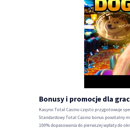
Bonusy i promocje dla gr
Kasyno Total Casino często przygotowuje spe
Standardowy Total Casino bonus powitalny mo
100% dopasowania do pierwszej wpłaty do okr