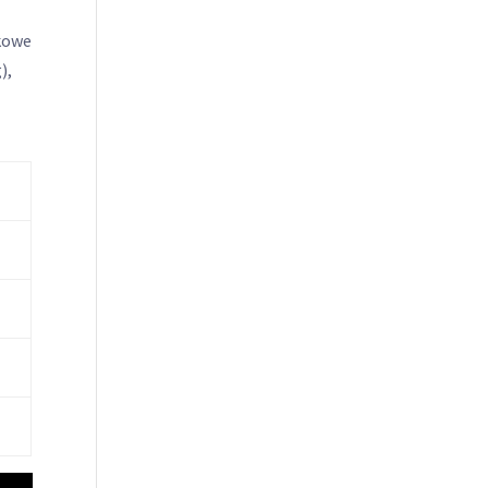
kowe
),