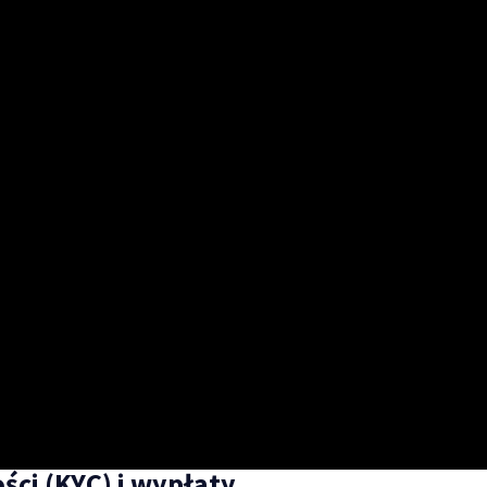
ści (KYC) i wypłaty