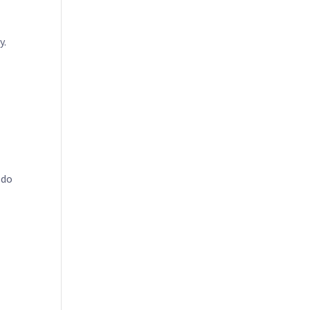
y.
 do