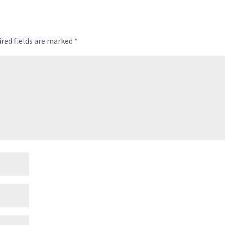
red fields are marked
*