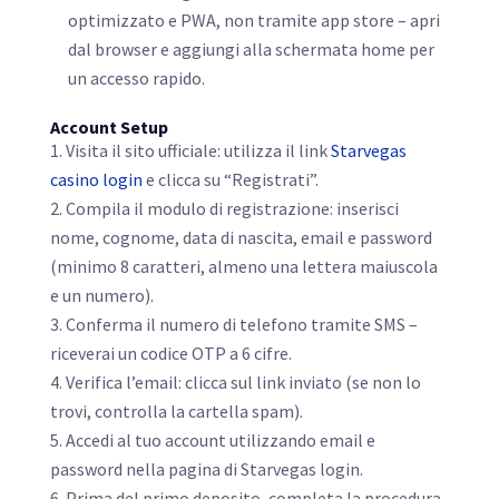
optimizzato e PWA, non tramite app store – apri
dal browser e aggiungi alla schermata home per
un accesso rapido.
Account Setup
Visita il sito ufficiale: utilizza il link
Starvegas
casino login
e clicca su “Registrati”.
Compila il modulo di registrazione: inserisci
nome, cognome, data di nascita, email e password
(minimo 8 caratteri, almeno una lettera maiuscola
e un numero).
Conferma il numero di telefono tramite SMS –
riceverai un codice OTP a 6 cifre.
Verifica l’email: clicca sul link inviato (se non lo
trovi, controlla la cartella spam).
Accedi al tuo account utilizzando email e
password nella pagina di Starvegas login.
Prima del primo deposito, completa la procedura