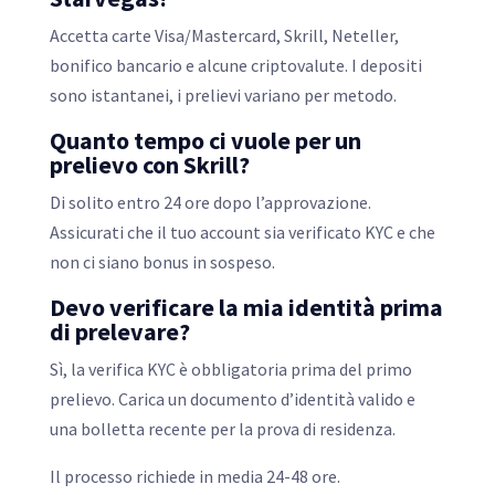
Accetta carte Visa/Mastercard, Skrill, Neteller,
bonifico bancario e alcune criptovalute. I depositi
sono istantanei, i prelievi variano per metodo.
Quanto tempo ci vuole per un
prelievo con Skrill?
Di solito entro 24 ore dopo l’approvazione.
Assicurati che il tuo account sia verificato KYC e che
non ci siano bonus in sospeso.
Devo verificare la mia identità prima
di prelevare?
Sì, la verifica KYC è obbligatoria prima del primo
prelievo. Carica un documento d’identità valido e
una bolletta recente per la prova di residenza.
Il processo richiede in media 24-48 ore.