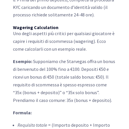
KYC caricando un documento d’identità valido (il
processo richiede solitamente 24-48 ore).
Wagering Calculation
Uno degli aspetti più critici per qualsiasi giocatore è
capire i requisiti di scommessa (wagering). Ecco
come calcolarli con un esempio reale.
Esempio:
Supponiamo che Starvegas offra un bonus
di benvenuto del 100% fino a €100. Depositi €50 e
ricevi un bonus di €50 (totale saldo bonus: €50). Il
requisito di scommessa è spesso espresso come
“35x (bonus + deposito)” o “35x solo bonus”.
Prendiamo il caso comune: 35x (bonus + deposito).
Formula:
Requisito totale
= (Importo deposito + Importo