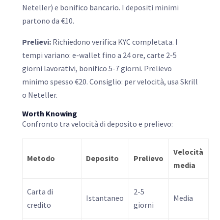
Neteller) e bonifico bancario. I depositi minimi
partono da €10.
Prelievi:
Richiedono verifica KYC completata. I
tempi variano: e-wallet fino a 24 ore, carte 2-5
giorni lavorativi, bonifico 5-7 giorni. Prelievo
minimo spesso €20. Consiglio: per velocità, usa Skrill
o Neteller.
Worth Knowing
Confronto tra velocità di deposito e prelievo:
Velocità
Metodo
Deposito
Prelievo
media
Carta di
2-5
Istantaneo
Media
credito
giorni