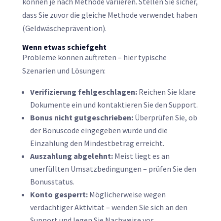
können je nach Methode variieren. Stellen Sie sicher,
dass Sie zuvor die gleiche Methode verwendet haben
(Geldwäscheprävention).
Wenn etwas schiefgeht
Probleme können auftreten – hier typische
Szenarien und Lösungen:
Verifizierung fehlgeschlagen:
Reichen Sie klare
Dokumente ein und kontaktieren Sie den Support.
Bonus nicht gutgeschrieben:
Überprüfen Sie, ob
der Bonuscode eingegeben wurde und die
Einzahlung den Mindestbetrag erreicht.
Auszahlung abgelehnt:
Meist liegt es an
unerfüllten Umsatzbedingungen – prüfen Sie den
Bonusstatus.
Konto gesperrt:
Möglicherweise wegen
verdächtiger Aktivität – wenden Sie sich an den
Support und legen Sie Nachweise vor.