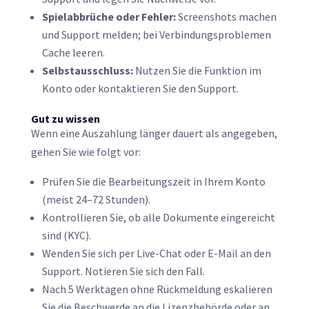
Spielabbrüche oder Fehler:
Screenshots machen
und Support melden; bei Verbindungsproblemen
Cache leeren.
Selbstausschluss:
Nutzen Sie die Funktion im
Konto oder kontaktieren Sie den Support.
Gut zu wissen
Wenn eine Auszahlung länger dauert als angegeben,
gehen Sie wie folgt vor:
Prüfen Sie die Bearbeitungszeit in Ihrem Konto
(meist 24–72 Stunden).
Kontrollieren Sie, ob alle Dokumente eingereicht
sind (KYC).
Wenden Sie sich per Live-Chat oder E-Mail an den
Support. Notieren Sie sich den Fall.
Nach 5 Werktagen ohne Rückmeldung eskalieren
Sie die Beschwerde an die Lizenzbehörde oder an