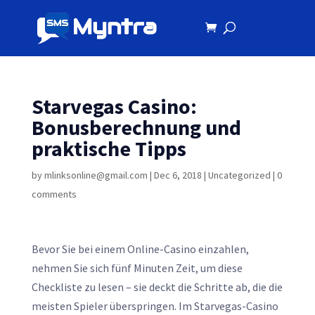
Starvegas Casino:
Bonusberechnung und
praktische Tipps
by
mlinksonline@gmail.com
|
Dec 6, 2018
|
Uncategorized
|
0
comments
Bevor Sie bei einem Online-Casino einzahlen,
nehmen Sie sich fünf Minuten Zeit, um diese
Checkliste zu lesen – sie deckt die Schritte ab, die die
meisten Spieler überspringen. Im Starvegas-Casino