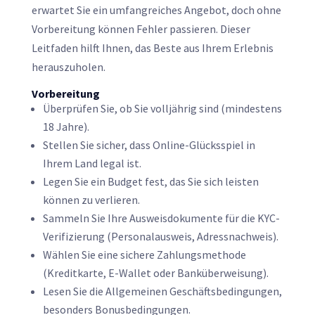
erwartet Sie ein umfangreiches Angebot, doch ohne
Vorbereitung können Fehler passieren. Dieser
Leitfaden hilft Ihnen, das Beste aus Ihrem Erlebnis
herauszuholen.
Vorbereitung
Überprüfen Sie, ob Sie volljährig sind (mindestens
18 Jahre).
Stellen Sie sicher, dass Online-Glücksspiel in
Ihrem Land legal ist.
Legen Sie ein Budget fest, das Sie sich leisten
können zu verlieren.
Sammeln Sie Ihre Ausweisdokumente für die KYC-
Verifizierung (Personalausweis, Adressnachweis).
Wählen Sie eine sichere Zahlungsmethode
(Kreditkarte, E-Wallet oder Banküberweisung).
Lesen Sie die Allgemeinen Geschäftsbedingungen,
besonders Bonusbedingungen.