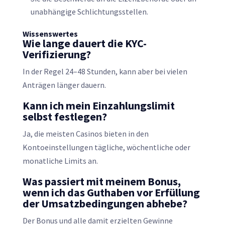
unabhängige Schlichtungsstellen.
Wissenswertes
Wie lange dauert die KYC-
Verifizierung?
In der Regel 24–48 Stunden, kann aber bei vielen
Anträgen länger dauern.
Kann ich mein Einzahlungslimit
selbst festlegen?
Ja, die meisten Casinos bieten in den
Kontoeinstellungen tägliche, wöchentliche oder
monatliche Limits an.
Was passiert mit meinem Bonus,
wenn ich das Guthaben vor Erfüllung
der Umsatzbedingungen abhebe?
Der Bonus und alle damit erzielten Gewinne