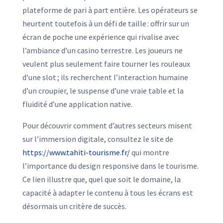
plateforme de pari à part entière. Les opérateurs se
heurtent toutefois à un défi de taille : offrir sur un
écran de poche une expérience qui rivalise avec
l’ambiance d’un casino terrestre. Les joueurs ne
veulent plus seulement faire tourner les rouleaux
d’une slot ; ils recherchent l’interaction humaine
d’un croupier, le suspense d’une vraie table et la
fluidité d’une application native.
Pour découvrir comment d’autres secteurs misent
sur l’immersion digitale, consultez le site de
https://www.tahiti-tourisme.fr/
qui montre
l’importance du design responsive dans le tourisme.
Ce lien illustre que, quel que soit le domaine, la
capacité à adapter le contenu à tous les écrans est
désormais un critère de succès.