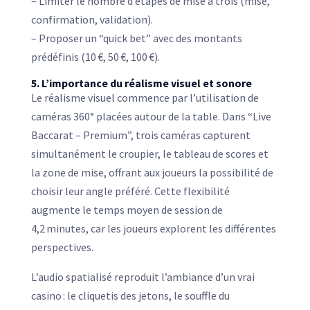
– Limiter le nombre d’étapes de mise à trois (mise,
confirmation, validation).
– Proposer un “quick bet” avec des montants
prédéfinis (10 €, 50 €, 100 €).
5. L’importance du réalisme visuel et sonore
Le réalisme visuel commence par l’utilisation de
caméras 360° placées autour de la table. Dans “Live
Baccarat – Premium”, trois caméras capturent
simultanément le croupier, le tableau de scores et
la zone de mise, offrant aux joueurs la possibilité de
choisir leur angle préféré. Cette flexibilité
augmente le temps moyen de session de
4,2 minutes, car les joueurs explorent les différentes
perspectives.
L’audio spatialisé reproduit l’ambiance d’un vrai
casino : le cliquetis des jetons, le souffle du