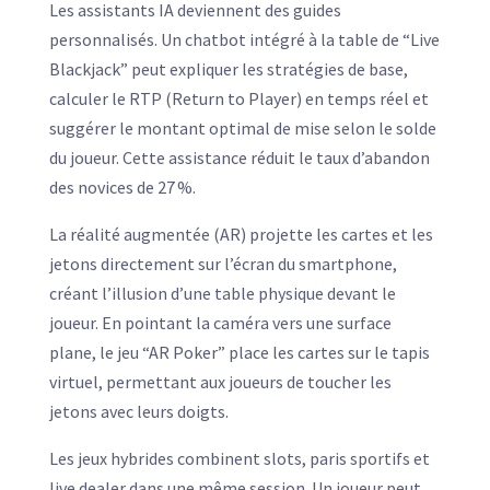
Les assistants IA deviennent des guides
personnalisés. Un chatbot intégré à la table de “Live
Blackjack” peut expliquer les stratégies de base,
calculer le RTP (Return to Player) en temps réel et
suggérer le montant optimal de mise selon le solde
du joueur. Cette assistance réduit le taux d’abandon
des novices de 27 %.
La réalité augmentée (AR) projette les cartes et les
jetons directement sur l’écran du smartphone,
créant l’illusion d’une table physique devant le
joueur. En pointant la caméra vers une surface
plane, le jeu “AR Poker” place les cartes sur le tapis
virtuel, permettant aux joueurs de toucher les
jetons avec leurs doigts.
Les jeux hybrides combinent slots, paris sportifs et
live dealer dans une même session. Un joueur peut