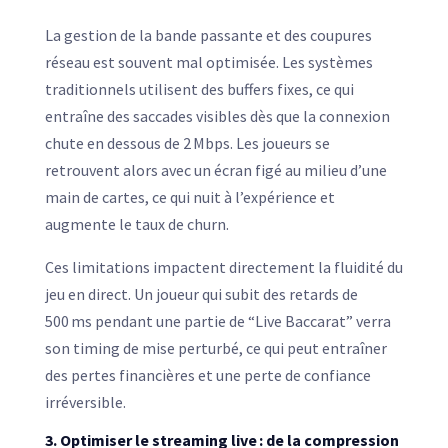
La gestion de la bande passante et des coupures
réseau est souvent mal optimisée. Les systèmes
traditionnels utilisent des buffers fixes, ce qui
entraîne des saccades visibles dès que la connexion
chute en dessous de 2 Mbps. Les joueurs se
retrouvent alors avec un écran figé au milieu d’une
main de cartes, ce qui nuit à l’expérience et
augmente le taux de churn.
Ces limitations impactent directement la fluidité du
jeu en direct. Un joueur qui subit des retards de
500 ms pendant une partie de “Live Baccarat” verra
son timing de mise perturbé, ce qui peut entraîner
des pertes financières et une perte de confiance
irréversible.
3. Optimiser le streaming live : de la compression