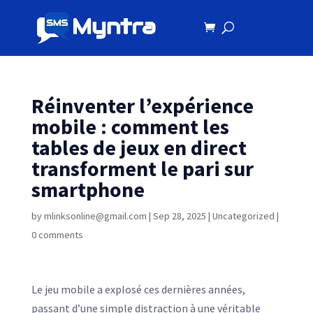
Réinventer l’expérience
mobile : comment les
tables de jeux en direct
transforment le pari sur
smartphone
by
mlinksonline@gmail.com
|
Sep 28, 2025
|
Uncategorized
|
0 comments
Le jeu mobile a explosé ces dernières années,
passant d’une simple distraction à une véritable