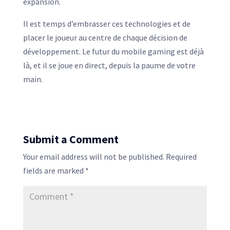
expansion.
Il est temps d’embrasser ces technologies et de
placer le joueur au centre de chaque décision de
développement. Le futur du mobile gaming est déjà
là, et il se joue en direct, depuis la paume de votre
main.
Submit a Comment
Your email address will not be published.
Required
fields are marked
*