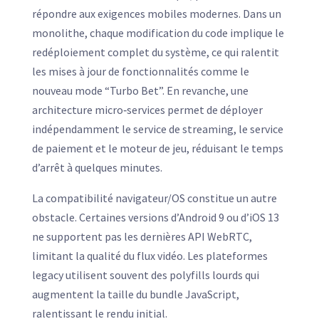
répondre aux exigences mobiles modernes. Dans un
monolithe, chaque modification du code implique le
redéploiement complet du système, ce qui ralentit
les mises à jour de fonctionnalités comme le
nouveau mode “Turbo Bet”. En revanche, une
architecture micro‑services permet de déployer
indépendamment le service de streaming, le service
de paiement et le moteur de jeu, réduisant le temps
d’arrêt à quelques minutes.
La compatibilité navigateur/OS constitue un autre
obstacle. Certaines versions d’Android 9 ou d’iOS 13
ne supportent pas les dernières API WebRTC,
limitant la qualité du flux vidéo. Les plateformes
legacy utilisent souvent des polyfills lourds qui
augmentent la taille du bundle JavaScript,
ralentissant le rendu initial.