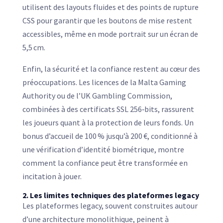
utilisent des layouts fluides et des points de rupture
CSS pour garantir que les boutons de mise restent
accessibles, même en mode portrait sur un écran de
5,5 cm.
Enfin, la sécurité et la confiance restent au cœur des
préoccupations. Les licences de la Malta Gaming
Authority ou de l’UK Gambling Commission,
combinées à des certificats SSL 256‑bits, rassurent
les joueurs quant à la protection de leurs fonds. Un
bonus d’accueil de 100 % jusqu’à 200 €, conditionné à
une vérification d’identité biométrique, montre
comment la confiance peut être transformée en
incitation à jouer.
2. Les limites techniques des plateformes legacy
Les plateformes legacy, souvent construites autour
d’une architecture monolithique, peinent à