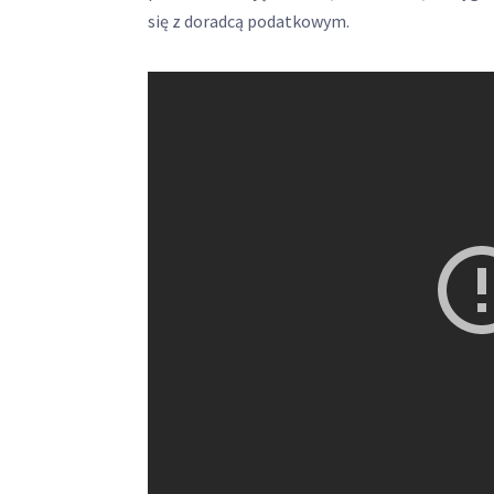
się z doradcą podatkowym.