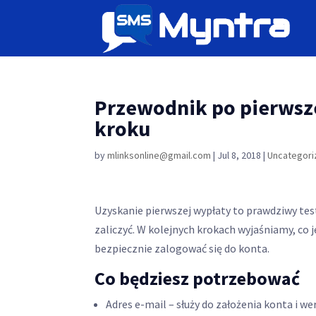
Przewodnik po pierwsze
kroku
by
mlinksonline@gmail.com
|
Jul 8, 2018
|
Uncategori
Uzyskanie pierwszej wypłaty to prawdziwy tes
zaliczyć. W kolejnych krokach wyjaśniamy, co j
bezpiecznie zalogować się do konta.
Co będziesz potrzebować
Adres e-mail – służy do założenia konta i wer