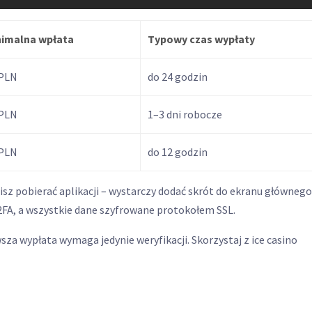
nimalna wpłata
Typowy czas wypłaty
 PLN
do 24 godzin
 PLN
1–3 dni robocze
 PLN
do 12 godzin
sz pobierać aplikacji – wystarczy dodać skrót do ekranu główneg
2FA, a wszystkie dane szyfrowane protokołem SSL.
sza wypłata wymaga jedynie weryfikacji. Skorzystaj z ice casino