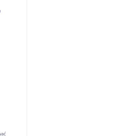
u
wać