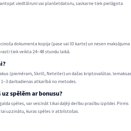
ntojat viedtālruni vai planšetdatoru, saskarne tiek pielāgota
iecinoša dokumenta kopija (pase vai ID karte) un nesen maksājuma
rasti tiek veikta 24–48 stundu laikā.
i?
kus (piemēram, Skrill, Neteller) un dažas kriptovalūtas. Iemaksa
t 1–3 darbadienas atkarībā no metodes.
bā uz spēlēm ar bonusu?
lda spēles, var veicināt tikai daļēji derību prasību izpildei. Pirms
i uzzinātu, kuras spēles ir atbilstošas.