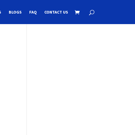
S
BLOGS
FAQ
CONTACT US