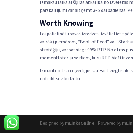
Izmaksu laiks atšķiras atkarībā no izvēlētās m
pārskaitījumi var aizņemt 3–5 darbadienas. Pēc
Worth Knowing
Lai palielinātu savas izredzes, izvēlieties sp
vairāk (piemēram, “Book of Dead” vai “Starbur
stratēģiju, var sasniegt 99% RTP. No otras pu
momentloteriju veidiem, kuru RTP bieži ir ze
Izmantojot šo ceļvedi, jūs varēsiet viegli sākt
noteikt sev budžetu.
Designed by
mLinksOnline
| Powered by
mLin