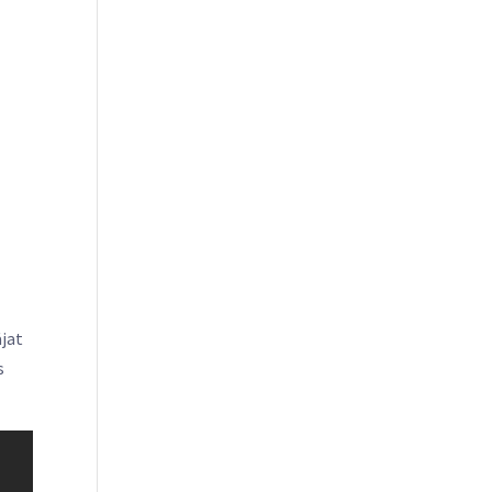
ājat
s