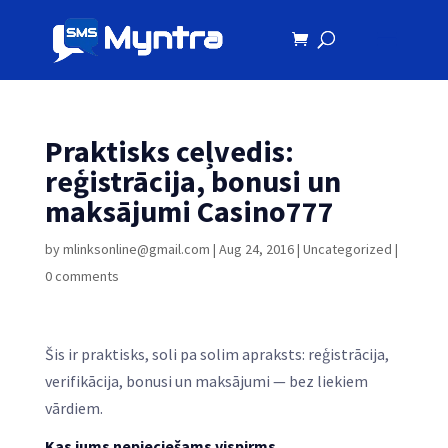
Praktisks ceļvedis:
reģistrācija, bonusi un
maksājumi Casino777
by
mlinksonline@gmail.com
|
Aug 24, 2016
|
Uncategorized
|
0 comments
Šis ir praktisks, soli pa solim apraksts: reģistrācija,
verifikācija, bonusi un maksājumi — bez liekiem
vārdiem.
Kas jums nepieciešams vispirms