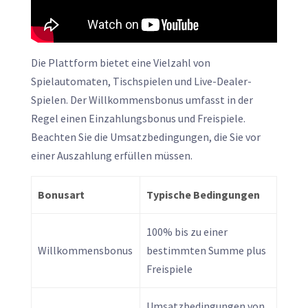
Die Plattform bietet eine Vielzahl von
Spielautomaten, Tischspielen und Live-Dealer-
Spielen. Der Willkommensbonus umfasst in der
Regel einen Einzahlungsbonus und Freispiele.
Beachten Sie die Umsatzbedingungen, die Sie vor
einer Auszahlung erfüllen müssen.
Bonusart
Typische Bedingungen
100% bis zu einer
Willkommensbonus
bestimmten Summe plus
Freispiele
Umsatzbedingungen von