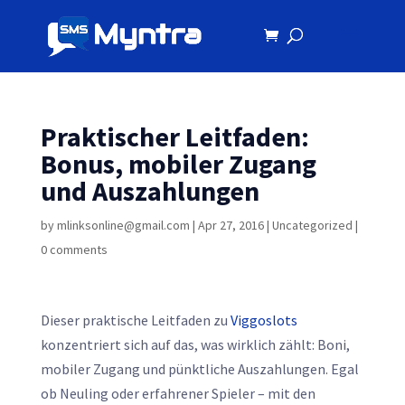
Praktischer Leitfaden:
Bonus, mobiler Zugang
und Auszahlungen
by
mlinksonline@gmail.com
|
Apr 27, 2016
|
Uncategorized
|
0 comments
Dieser praktische Leitfaden zu
Viggoslots
konzentriert sich auf das, was wirklich zählt: Boni,
mobiler Zugang und pünktliche Auszahlungen. Egal
ob Neuling oder erfahrener Spieler – mit den