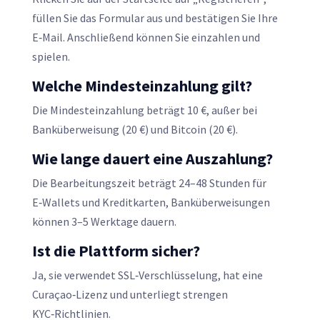
füllen Sie das Formular aus und bestätigen Sie Ihre
E‑Mail. Anschließend können Sie einzahlen und
spielen.
Welche Mindesteinzahlung gilt?
Die Mindesteinzahlung beträgt 10 €, außer bei
Banküberweisung (20 €) und Bitcoin (20 €).
Wie lange dauert eine Auszahlung?
Die Bearbeitungszeit beträgt 24–48 Stunden für
E‑Wallets und Kreditkarten, Banküberweisungen
können 3–5 Werktage dauern.
Ist die Plattform sicher?
Ja, sie verwendet SSL‑Verschlüsselung, hat eine
Curaçao‑Lizenz und unterliegt strengen
KYC‑Richtlinien.