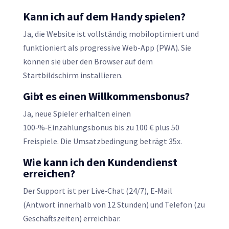
Kann ich auf dem Handy spielen?
Ja, die Website ist vollständig mobiloptimiert und
funktioniert als progressive Web-App (PWA). Sie
können sie über den Browser auf dem
Startbildschirm installieren.
Gibt es einen Willkommensbonus?
Ja, neue Spieler erhalten einen
100‑%‑Einzahlungsbonus bis zu 100 € plus 50
Freispiele. Die Umsatzbedingung beträgt 35x.
Wie kann ich den Kundendienst
erreichen?
Der Support ist per Live‑Chat (24/7), E‑Mail
(Antwort innerhalb von 12 Stunden) und Telefon (zu
Geschäftszeiten) erreichbar.