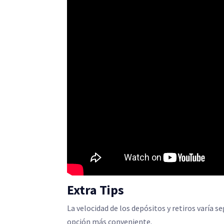
Extra Tips
La velocidad de los depósitos y retiros varía 
opción más conveniente.