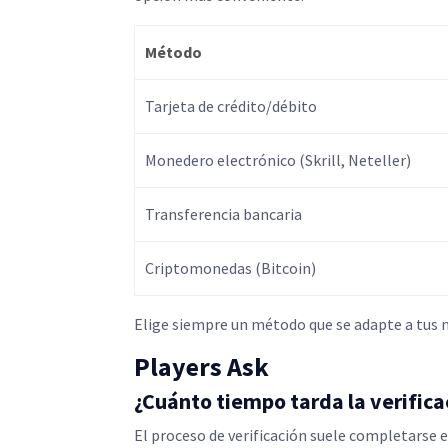
Método
Tarjeta de crédito/débito
Monedero electrónico (Skrill, Neteller)
Transferencia bancaria
Criptomonedas (Bitcoin)
Elige siempre un método que se adapte a tus n
Players Ask
¿Cuánto tiempo tarda la verifica
El proceso de verificación suele completarse 