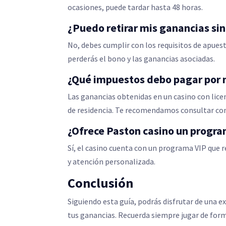
ocasiones, puede tardar hasta 48 horas.
¿Puedo retirar mis ganancias si
No, debes cumplir con los requisitos de apuesta
perderás el bono y las ganancias asociadas.
¿Qué impuestos debo pagar por 
Las ganancias obtenidas en un casino con lice
de residencia. Te recomendamos consultar con 
¿Ofrece Paston casino un progra
Sí, el casino cuenta con un programa VIP que
y atención personalizada.
Conclusión
Siguiendo esta guía, podrás disfrutar de una ex
tus ganancias. Recuerda siempre jugar de for