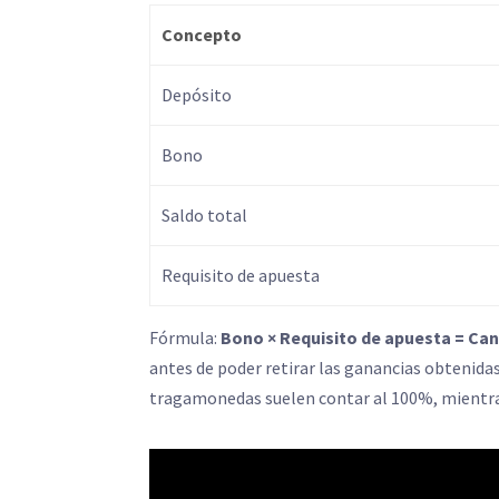
Concepto
Depósito
Bono
Saldo total
Requisito de apuesta
Fórmula:
Bono × Requisito de apuesta = Can
antes de poder retirar las ganancias obtenidas
tragamonedas suelen contar al 100%, mientra