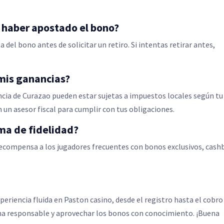
n haber apostado el bono?
 del bono antes de solicitar un retiro. Si intentas retirar antes,
mis ganancias?
ncia de Curazao pueden estar sujetas a impuestos locales según tu
un asesor fiscal para cumplir con tus obligaciones.
ma de fidelidad?
 recompensa a los jugadores frecuentes con bonos exclusivos, cash
periencia fluida en Paston casino, desde el registro hasta el cobro
ma responsable y aprovechar los bonos con conocimiento. ¡Buena