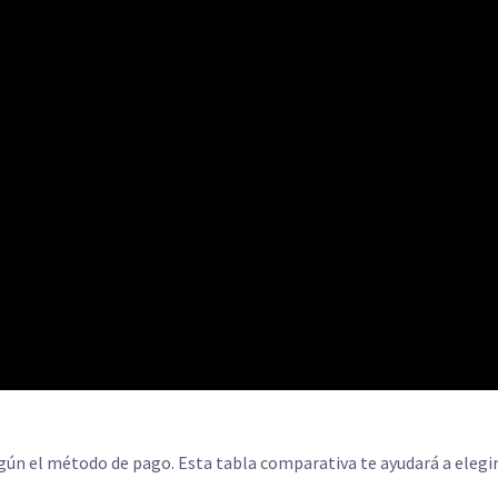
según el método de pago. Esta tabla comparativa te ayudará a elegir