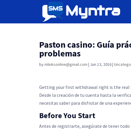
Paston casino: Guía prác
problemas
by
mlinksonline@gmail.com
|
Jun 13, 2016
|
Uncatego
Getting your first withdrawal right is the rea
Desde la creación de tu cuenta hasta la verific
necesitas saber para disfrutar de una experie
Before You Start
Antes de registrarte, asegúrate de tener todo l