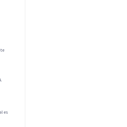
nte
A
al es