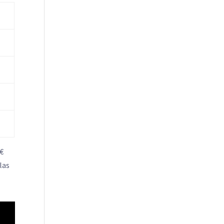
 €
las