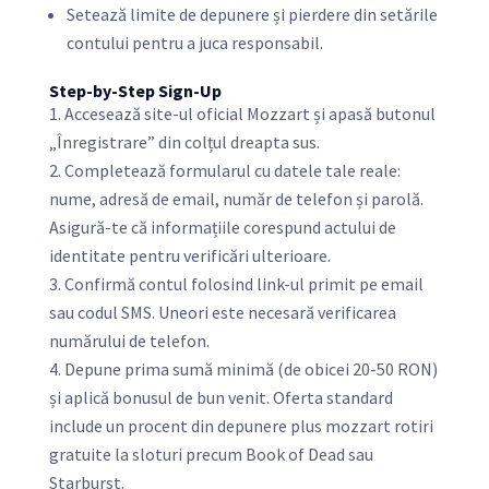
Setează limite de depunere și pierdere din setările
contului pentru a juca responsabil.
Step-by-Step Sign-Up
Accesează site-ul oficial Mozzart și apasă butonul
„Înregistrare” din colțul dreapta sus.
Completează formularul cu datele tale reale:
nume, adresă de email, număr de telefon și parolă.
Asigură-te că informațiile corespund actului de
identitate pentru verificări ulterioare.
Confirmă contul folosind link-ul primit pe email
sau codul SMS. Uneori este necesară verificarea
numărului de telefon.
Depune prima sumă minimă (de obicei 20-50 RON)
și aplică bonusul de bun venit. Oferta standard
include un procent din depunere plus mozzart rotiri
gratuite la sloturi precum Book of Dead sau
Starburst.