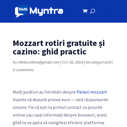
Mozzart rotiri gratuite și
cazino: ghid practic
by
mlinksonline@gmail.com
|
Oct 28, 2016
|
Uncategorized
|
0 comments
Mulți jucători au întrebări despre
Pariuri mozzart
înainte să depună primul euro — iată răspunsurile
sincere. Fie că ești la primul contact cu jocurile
online sau cauți informații despre bonusuri, acest
ghid te va ajuta să navighezi eficient platforma.