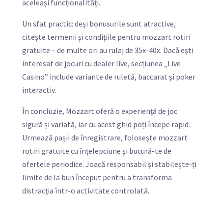
aceleași funcționalități.
Un sfat practic: deși bonusurile sunt atractive,
citește termenii și condițiile pentru mozzart rotiri
gratuite – de multe ori au rulaj de 35x-40x. Dacă ești
interesat de jocuri cu dealer live, secțiunea „Live
Casino” include variante de ruletă, baccarat și poker
interactiv.
În concluzie, Mozzart oferă o experiență de joc
sigură și variată, iar cu acest ghid poți începe rapid.
Urmează pașii de înregistrare, folosește mozzart
rotiri gratuite cu înțelepciune și bucură-te de
ofertele periodice. Joacă responsabil și stabilește-ți
limite de la bun început pentru a transforma
distracția într-o activitate controlată.