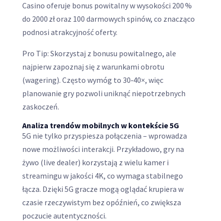
Casino oferuje bonus powitalny w wysokości 200 %
do 2000 zł oraz 100 darmowych spinów, co znacząco
podnosi atrakcyjność oferty.
Pro Tip: Skorzystaj z bonusu powitalnego, ale
najpierw zapoznaj się z warunkami obrotu
(wagering). Często wymóg to 30‑40×, więc
planowanie gry pozwoli uniknąć niepotrzebnych
zaskoczeń.
Analiza trendów mobilnych w kontekście 5G
5G nie tylko przyspiesza połączenia – wprowadza
nowe możliwości interakcji. Przykładowo, gry na
żywo (live dealer) korzystają z wielu kamer i
streamingu w jakości 4K, co wymaga stabilnego
łącza. Dzięki 5G gracze mogą oglądać krupiera w
czasie rzeczywistym bez opóźnień, co zwiększa
poczucie autentyczności.