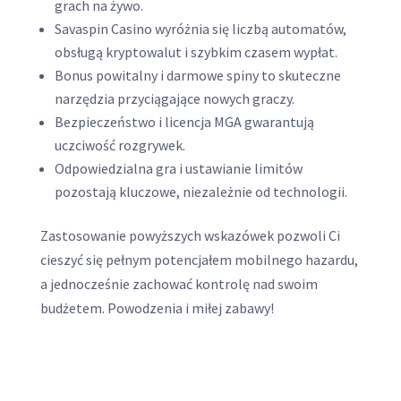
grach na żywo.
Savaspin Casino wyróżnia się liczbą automatów,
obsługą kryptowalut i szybkim czasem wypłat.
Bonus powitalny i darmowe spiny to skuteczne
narzędzia przyciągające nowych graczy.
Bezpieczeństwo i licencja MGA gwarantują
uczciwość rozgrywek.
Odpowiedzialna gra i ustawianie limitów
pozostają kluczowe, niezależnie od technologii.
Zastosowanie powyższych wskazówek pozwoli Ci
cieszyć się pełnym potencjałem mobilnego hazardu,
a jednocześnie zachować kontrolę nad swoim
budżetem. Powodzenia i miłej zabawy!