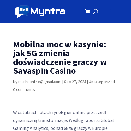
Mobilna moc w kasynie:
jak 5G zmienia
doświadczenie graczy w
Savaspin Casino
by
mlinksonline@gmail.com
|
Sep 27, 2025
|
Uncategorized
|
0 comments
W ostatnich latach rynek gier online przeszedł
dynamiczną transformację. Według raportu Global
Gaming Analytics, ponad 68 % graczy w Europie