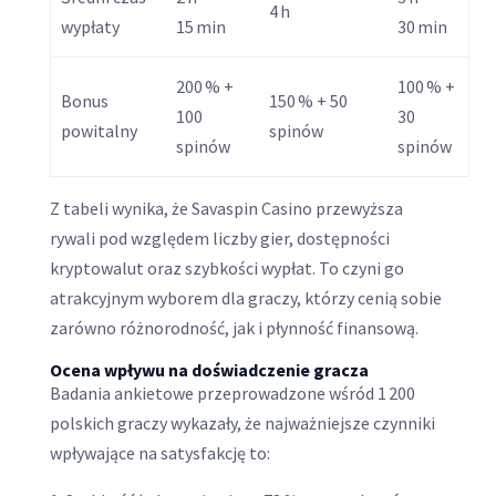
4 h
wypłaty
15 min
30 min
200 % +
100 % +
Bonus
150 % + 50
100
30
powitalny
spinów
spinów
spinów
Z tabeli wynika, że Savaspin Casino przewyższa
rywali pod względem liczby gier, dostępności
kryptowalut oraz szybkości wypłat. To czyni go
atrakcyjnym wyborem dla graczy, którzy cenią sobie
zarówno różnorodność, jak i płynność finansową.
Ocena wpływu na doświadczenie gracza
Badania ankietowe przeprowadzone wśród 1 200
polskich graczy wykazały, że najważniejsze czynniki
wpływające na satysfakcję to: