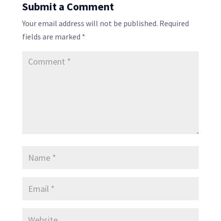
Submit a Comment
Your email address will not be published.
Required
fields are marked
*