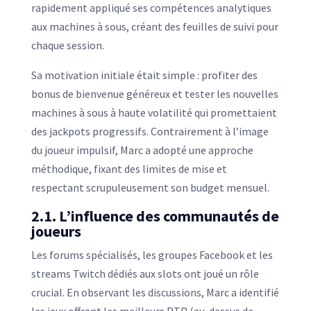
rapidement appliqué ses compétences analytiques
aux machines à sous, créant des feuilles de suivi pour
chaque session.
Sa motivation initiale était simple : profiter des
bonus de bienvenue généreux et tester les nouvelles
machines à sous à haute volatilité qui promettaient
des jackpots progressifs. Contrairement à l’image
du joueur impulsif, Marc a adopté une approche
méthodique, fixant des limites de mise et
respectant scrupuleusement son budget mensuel.
2.1. L’influence des communautés de
joueurs
Les forums spécialisés, les groupes Facebook et les
streams Twitch dédiés aux slots ont joué un rôle
crucial. En observant les discussions, Marc a identifié