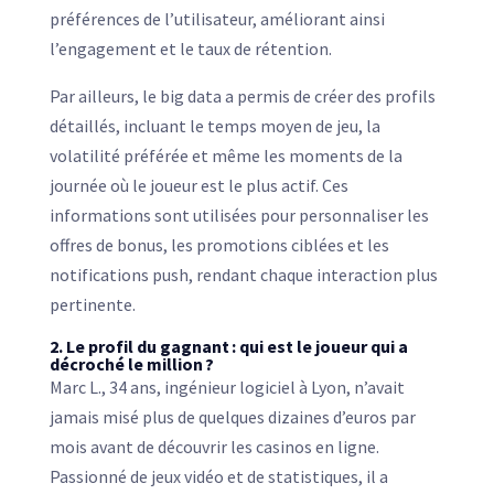
préférences de l’utilisateur, améliorant ainsi
l’engagement et le taux de rétention.
Par ailleurs, le big data a permis de créer des profils
détaillés, incluant le temps moyen de jeu, la
volatilité préférée et même les moments de la
journée où le joueur est le plus actif. Ces
informations sont utilisées pour personnaliser les
offres de bonus, les promotions ciblées et les
notifications push, rendant chaque interaction plus
pertinente.
2. Le profil du gagnant : qui est le joueur qui a
décroché le million ?
Marc L., 34 ans, ingénieur logiciel à Lyon, n’avait
jamais misé plus de quelques dizaines d’euros par
mois avant de découvrir les casinos en ligne.
Passionné de jeux vidéo et de statistiques, il a