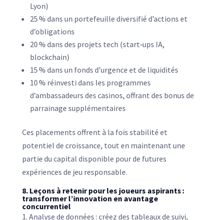
Lyon)
25 % dans un portefeuille diversifié d’actions et
d’obligations
20 % dans des projets tech (start‑ups IA,
blockchain)
15 % dans un fonds d’urgence et de liquidités
10 % réinvesti dans les programmes
d’ambassadeurs des casinos, offrant des bonus de
parrainage supplémentaires
Ces placements offrent à la fois stabilité et
potentiel de croissance, tout en maintenant une
partie du capital disponible pour de futures
expériences de jeu responsable.
8. Leçons à retenir pour les joueurs aspirants :
transformer l’innovation en avantage
concurrentiel
Analyse de données : créez des tableaux de suivi,