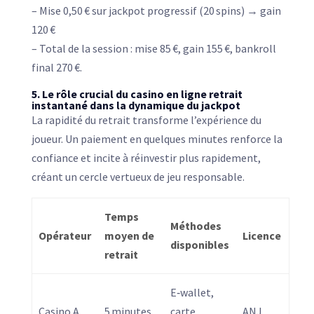
– Mise 0,50 € sur jackpot progressif (20 spins) → gain
120 €
– Total de la session : mise 85 €, gain 155 €, bankroll
final 270 €.
5. Le rôle crucial du casino en ligne retrait
instantané dans la dynamique du jackpot
La rapidité du retrait transforme l’expérience du
joueur. Un paiement en quelques minutes renforce la
confiance et incite à réinvestir plus rapidement,
créant un cercle vertueux de jeu responsable.
Temps
Méthodes
Opérateur
moyen de
Licence
disponibles
retrait
E‑wallet,
Casino A
5 minutes
carte
ANJ