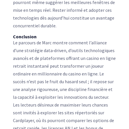
pourront même suggérer les meilleures fenêtres de
mise en temps réel. Rester informé et adopter ces
technologies dès aujourd’hui constitue un avantage
concurrentiel durable.
Conclusion
Le parcours de Marc montre comment l’alliance
d’une stratégie data‑driven, d’outils technologiques
avancés et de plateformes offrant un casino en ligne
retrait instantané peut transformer un joueur
ordinaire en millionnaire du casino en ligne. Le
succès n’est pas le fruit du hasard seul ; il repose sur
une analyse rigoureuse, une discipline financière et
la capacité à exploiter les innovations du secteur.
Les lecteurs désireux de maximiser leurs chances
sont invités à explorer les sites répertoriés sur
Cardplayer, où ils pourront comparer les options de
retrait rapide, les licences ANJ et les bonus de