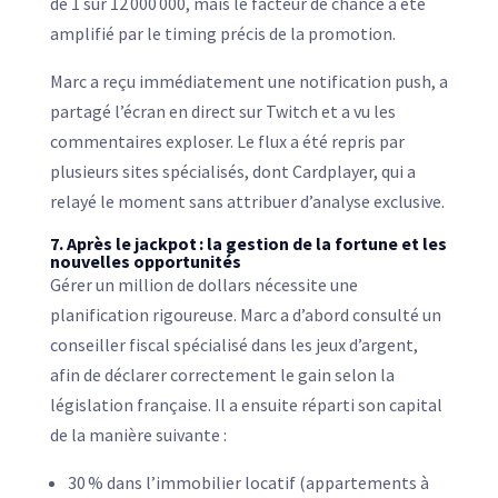
de 1 sur 12 000 000, mais le facteur de chance a été
amplifié par le timing précis de la promotion.
Marc a reçu immédiatement une notification push, a
partagé l’écran en direct sur Twitch et a vu les
commentaires exploser. Le flux a été repris par
plusieurs sites spécialisés, dont Cardplayer, qui a
relayé le moment sans attribuer d’analyse exclusive.
7. Après le jackpot : la gestion de la fortune et les
nouvelles opportunités
Gérer un million de dollars nécessite une
planification rigoureuse. Marc a d’abord consulté un
conseiller fiscal spécialisé dans les jeux d’argent,
afin de déclarer correctement le gain selon la
législation française. Il a ensuite réparti son capital
de la manière suivante :
30 % dans l’immobilier locatif (appartements à