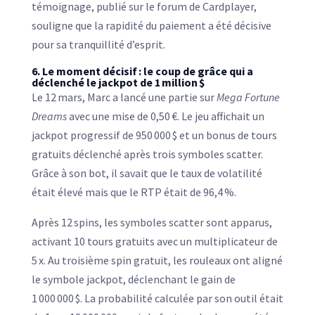
témoignage, publié sur le forum de Cardplayer,
souligne que la rapidité du paiement a été décisive
pour sa tranquillité d’esprit.
6. Le moment décisif : le coup de grâce qui a
déclenché le jackpot de 1 million $
Le 12 mars, Marc a lancé une partie sur
Mega Fortune
Dreams
avec une mise de 0,50 €. Le jeu affichait un
jackpot progressif de 950 000 $ et un bonus de tours
gratuits déclenché après trois symboles scatter.
Grâce à son bot, il savait que le taux de volatilité
était élevé mais que le RTP était de 96,4 %.
Après 12 spins, les symboles scatter sont apparus,
activant 10 tours gratuits avec un multiplicateur de
5 x. Au troisième spin gratuit, les rouleaux ont aligné
le symbole jackpot, déclenchant le gain de
1 000 000 $. La probabilité calculée par son outil était