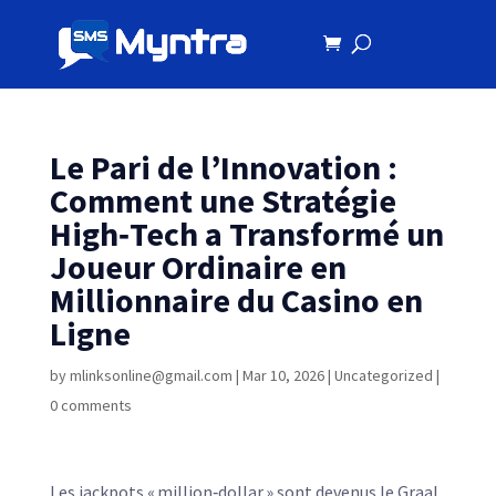
Le Pari de l’Innovation :
Comment une Stratégie
High‑Tech a Transformé un
Joueur Ordinaire en
Millionnaire du Casino en
Ligne
by
mlinksonline@gmail.com
|
Mar 10, 2026
|
Uncategorized
|
0 comments
Les jackpots « million‑dollar » sont devenus le Graal