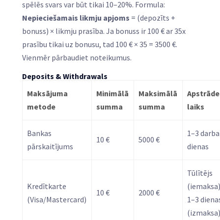
spēlēs svars var būt tikai 10–20%. Formula:
Nepieciešamais likmju apjoms
= (depozīts +
bonuss) × likmju prasība. Ja bonuss ir 100 € ar 35x
prasību tikai uz bonusu, tad 100 € × 35 = 3500 €.
Vienmēr pārbaudiet noteikumus.
Deposits & Withdrawals
Maksājuma
Minimālā
Maksimālā
Apstrāde
metode
summa
summa
laiks
Bankas
1–3 darba
10 €
5000 €
pārskaitījums
dienas
Tūlītējs
Kredītkarte
(iemaksa)
10 €
2000 €
(Visa/Mastercard)
1–3 diena
(izmaksa