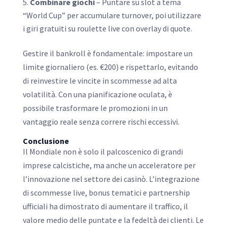
Combinare giochi
– Puntare su slot a tema
“World Cup” per accumulare turnover, poi utilizzare
i giri gratuiti su roulette live con overlay di quote.
Gestire il bankroll è fondamentale: impostare un
limite giornaliero (es. €200) e rispettarlo, evitando
di reinvestire le vincite in scommesse ad alta
volatilità. Con una pianificazione oculata, è
possibile trasformare le promozioni in un
vantaggio reale senza correre rischi eccessivi.
Conclusione
Il Mondiale non è solo il palcoscenico di grandi
imprese calcistiche, ma anche un acceleratore per
l’innovazione nel settore dei casinò. L’integrazione
di scommesse live, bonus tematici e partnership
ufficiali ha dimostrato di aumentare il traffico, il
valore medio delle puntate e la fedeltà dei clienti. Le