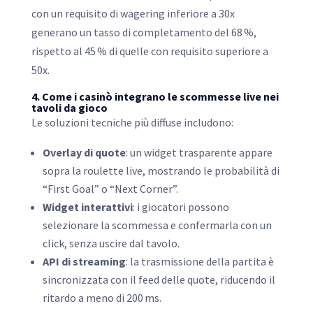
con un requisito di wagering inferiore a 30x
generano un tasso di completamento del 68 %,
rispetto al 45 % di quelle con requisito superiore a
50x.
4. Come i casinò integrano le scommesse live nei
tavoli da gioco
Le soluzioni tecniche più diffuse includono:
Overlay di quote
: un widget trasparente appare
sopra la roulette live, mostrando le probabilità di
“First Goal” o “Next Corner”.
Widget interattivi
: i giocatori possono
selezionare la scommessa e confermarla con un
click, senza uscire dal tavolo.
API di streaming
: la trasmissione della partita è
sincronizzata con il feed delle quote, riducendo il
ritardo a meno di 200 ms.