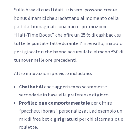
Sulla base di questi dati, i sistemi possono creare
bonus dinamici che si adattano al momento della
partita. Immaginate una micro‑promozione
“Half‑Time Boost” che offre un 25 % di cashback su
tutte le puntate fatte durante l’intervallo, ma solo
per i giocatori che hanno accumulato almeno €50 di
turnover nelle ore precedenti.
Altre innovazioni previste includono:
Chatbot AI
che suggeriscono scommesse
secondarie in base alle preferenze di gioco.
Profilazione comportamentale
per offrire
“pacchetti bonus” personalizzati, ad esempio un
mix di free bet e giri gratuiti per chi alterna slot e
roulette.