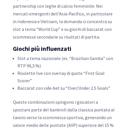
partnership con leghe di calcio femminile. Nei
mercati emergenti dell’Asia‑Pacifico, in particolare
in Indonesia e Vietnam, la domanda si concentra su
slot a tema “World Cup” e su giochi di baccarat con
scommesse secondarie su risultati di partita.
Giochi più influenzati
Slot a tema nazionale (es. “Brazilian Samba” con
RTP 96,5 %)
Roulette live con overlay di quote “First Goal
Scorer”
Baccarat con side‑bet su “Over/Under 2.5 Goals”
Queste combinazioni spingono i giocatori a
spostare parte del bankroll dalla classica puntata al
tavolo verso la scommessa sportiva, generando un
valore medio delle puntate (AVP) superiore del 15 %