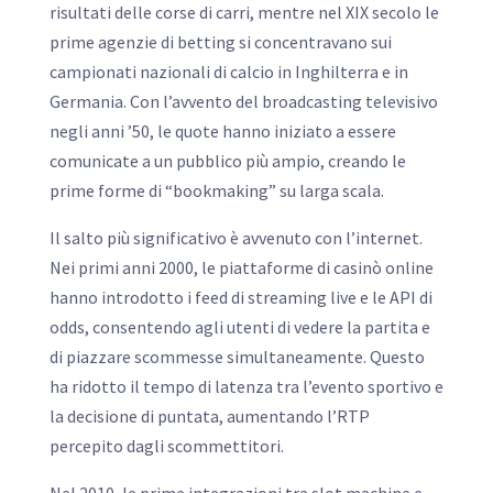
risultati delle corse di carri, mentre nel XIX secolo le
prime agenzie di betting si concentravano sui
campionati nazionali di calcio in Inghilterra e in
Germania. Con l’avvento del broadcasting televisivo
negli anni ’50, le quote hanno iniziato a essere
comunicate a un pubblico più ampio, creando le
prime forme di “bookmaking” su larga scala.
Il salto più significativo è avvenuto con l’internet.
Nei primi anni 2000, le piattaforme di casinò online
hanno introdotto i feed di streaming live e le API di
odds, consentendo agli utenti di vedere la partita e
di piazzare scommesse simultaneamente. Questo
ha ridotto il tempo di latenza tra l’evento sportivo e
la decisione di puntata, aumentando l’RTP
percepito dagli scommettitori.