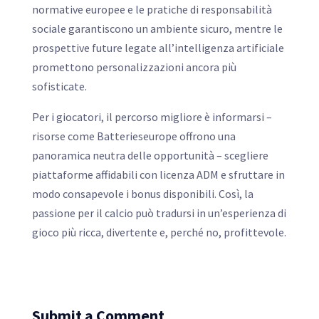
normative europee e le pratiche di responsabilità
sociale garantiscono un ambiente sicuro, mentre le
prospettive future legate all’intelligenza artificiale
promettono personalizzazioni ancora più
sofisticate.
Per i giocatori, il percorso migliore è informarsi –
risorse come Batterieseurope offrono una
panoramica neutra delle opportunità – scegliere
piattaforme affidabili con licenza ADM e sfruttare in
modo consapevole i bonus disponibili. Così, la
passione per il calcio può tradursi in un’esperienza di
gioco più ricca, divertente e, perché no, profittevole.
Submit a Comment