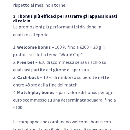
rispetto ai mesi non tornei.
3. I bonus più efficaci per attrarre gli appassionati
di calcio
Le promozioni più performanti si dividono in
quattro categorie:
Welcome bonus
– 100 % fino a €200 + 20 giri
gratuiti su slot a tema “World Cup”.
Free bet
– €10 di scommessa senza rischio su
qualsiasi partita del girone di apertura.
Cash‑back
– 10 % di rimborso su perdite nette
entro 48 ore dalla fine del match.
Match‑play bonus
– pari valore di bonus per ogni
euro scommesso su una determinata squadra, fino a
€100.
Le campagne che combinano welcome bonus con
free bet mostrano il più alto tasso di conversione