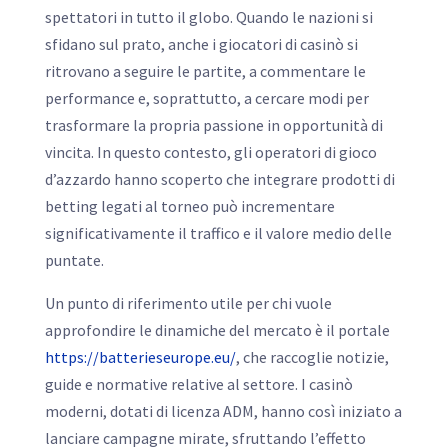
spettatori in tutto il globo. Quando le nazioni si
sfidano sul prato, anche i giocatori di casinò si
ritrovano a seguire le partite, a commentare le
performance e, soprattutto, a cercare modi per
trasformare la propria passione in opportunità di
vincita. In questo contesto, gli operatori di gioco
d’azzardo hanno scoperto che integrare prodotti di
betting legati al torneo può incrementare
significativamente il traffico e il valore medio delle
puntate.
Un punto di riferimento utile per chi vuole
approfondire le dinamiche del mercato è il portale
https://batterieseurope.eu/
, che raccoglie notizie,
guide e normative relative al settore. I casinò
moderni, dotati di licenza ADM, hanno così iniziato a
lanciare campagne mirate, sfruttando l’effetto