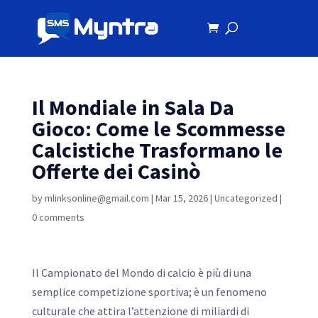
Il Mondiale in Sala Da
Gioco: Come le Scommesse
Calcistiche Trasformano le
Offerte dei Casinò
by
mlinksonline@gmail.com
|
Mar 15, 2026
|
Uncategorized
|
0 comments
Il Campionato del Mondo di calcio è più di una
semplice competizione sportiva; è un fenomeno
culturale che attira l’attenzione di miliardi di