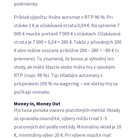
podmienky.
Príklad výpočtu: Hráte automat s RTP 96 %. Pri
stávke 1 € je očakávaná strata 0,04 €. Na splnenie 7
000 € musíte pretaviť 7 000 € v stávkach. Očakávaná
strata je 7 000 × 0,04 = 280 €. Takže z pôvodných 200
€ vám reálne zostane približne 200 – 280 = −80 € (v
priemere). To znamená, že bonus je výhodný len
vtedy, ak máte šťastie alebo hráte hry s vysokým
RTP (napr. 98 %). Tip: Hľadajte automaty s
príspevkom 100 % na wagering – nie všetky hry sa
počítajú rovnako.
Money In, Money Out
Ifortuna ponúka viacero platobných metód. Vklady
sú spravidla okamžité, výbery môžu trvať 1–5
pracovných dní podľa metódy. Minimálny vklad je 10
€, minimálny výber 20 €. Pri výbere musíte mať