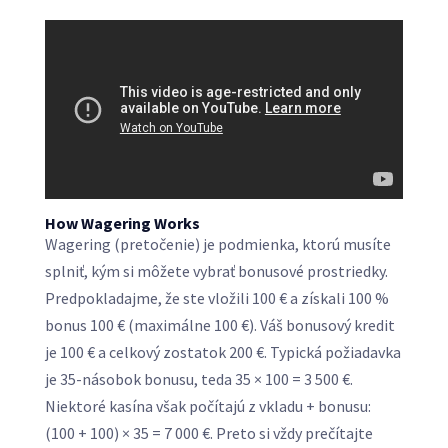
How Wagering Works
Wagering (pretočenie) je podmienka, ktorú musíte
splniť, kým si môžete vybrať bonusové prostriedky.
Predpokladajme, že ste vložili 100 € a získali 100 %
bonus 100 € (maximálne 100 €). Váš bonusový kredit
je 100 € a celkový zostatok 200 €. Typická požiadavka
je 35-násobok bonusu, teda 35 × 100 = 3 500 €.
Niektoré kasína však počítajú z vkladu + bonusu:
(100 + 100) × 35 = 7 000 €. Preto si vždy prečítajte