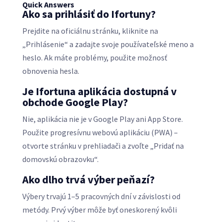
Quick Answers
Ako sa prihlásiť do Ifortuny?
Prejdite na oficiálnu stránku, kliknite na
„Prihlásenie“ a zadajte svoje používateľské meno a
heslo. Ak máte problémy, použite možnosť
obnovenia hesla.
Je Ifortuna aplikácia dostupná v
obchode Google Play?
Nie, aplikácia nie je v Google Play ani App Store.
Použite progresívnu webovú aplikáciu (PWA) –
otvorte stránku v prehliadači a zvoľte „Pridať na
domovskú obrazovku“.
Ako dlho trvá výber peňazí?
Výbery trvajú 1–5 pracovných dní v závislosti od
metódy. Prvý výber môže byť oneskorený kvôli