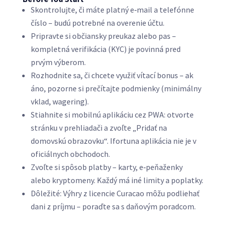
Skontrolujte, či máte platný e‑mail a telefónne
číslo – budú potrebné na overenie účtu.
Pripravte si občiansky preukaz alebo pas –
kompletná verifikácia (KYC) je povinná pred
prvým výberom.
Rozhodnite sa, či chcete využiť vítací bonus – ak
áno, pozorne si prečítajte podmienky (minimálny
vklad, wagering).
Stiahnite si mobilnú aplikáciu cez PWA: otvorte
stránku v prehliadači a zvoľte „Pridať na
domovskú obrazovku“. Ifortuna aplikácia nie je v
oficiálnych obchodoch.
Zvoľte si spôsob platby – karty, e‑peňaženky
alebo kryptomeny. Každý má iné limity a poplatky.
Dôležité: Výhry z licencie Curacao môžu podliehať
dani z príjmu – poraďte sa s daňovým poradcom.