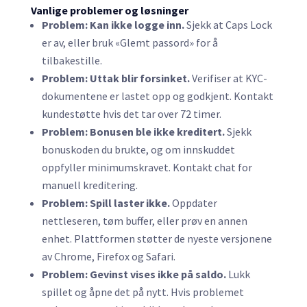
Vanlige problemer og løsninger
Problem: Kan ikke logge inn.
Sjekk at Caps Lock
er av, eller bruk «Glemt passord» for å
tilbakestille.
Problem: Uttak blir forsinket.
Verifiser at KYC-
dokumentene er lastet opp og godkjent. Kontakt
kundestøtte hvis det tar over 72 timer.
Problem: Bonusen ble ikke kreditert.
Sjekk
bonuskoden du brukte, og om innskuddet
oppfyller minimumskravet. Kontakt chat for
manuell kreditering.
Problem: Spill laster ikke.
Oppdater
nettleseren, tøm buffer, eller prøv en annen
enhet. Plattformen støtter de nyeste versjonene
av Chrome, Firefox og Safari.
Problem: Gevinst vises ikke på saldo.
Lukk
spillet og åpne det på nytt. Hvis problemet