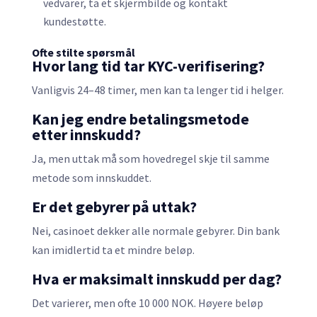
vedvarer, ta et skjermbilde og kontakt
kundestøtte.
Ofte stilte spørsmål
Hvor lang tid tar KYC-verifisering?
Vanligvis 24–48 timer, men kan ta lenger tid i helger.
Kan jeg endre betalingsmetode
etter innskudd?
Ja, men uttak må som hovedregel skje til samme
metode som innskuddet.
Er det gebyrer på uttak?
Nei, casinoet dekker alle normale gebyrer. Din bank
kan imidlertid ta et mindre beløp.
Hva er maksimalt innskudd per dag?
Det varierer, men ofte 10 000 NOK. Høyere beløp