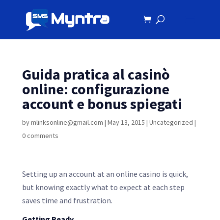
Guida pratica al casinò
online: configurazione
account e bonus spiegati
by
mlinksonline@gmail.com
|
May 13, 2015
|
Uncategorized
|
0 comments
Setting up an account at an online casino is quick,
but knowing exactly what to expect at each step
saves time and frustration.
Getting Ready