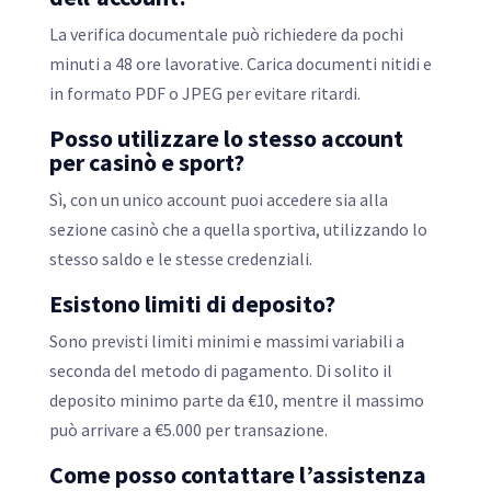
La verifica documentale può richiedere da pochi
minuti a 48 ore lavorative. Carica documenti nitidi e
in formato PDF o JPEG per evitare ritardi.
Posso utilizzare lo stesso account
per casinò e sport?
Sì, con un unico account puoi accedere sia alla
sezione casinò che a quella sportiva, utilizzando lo
stesso saldo e le stesse credenziali.
Esistono limiti di deposito?
Sono previsti limiti minimi e massimi variabili a
seconda del metodo di pagamento. Di solito il
deposito minimo parte da €10, mentre il massimo
può arrivare a €5.000 per transazione.
Come posso contattare l’assistenza