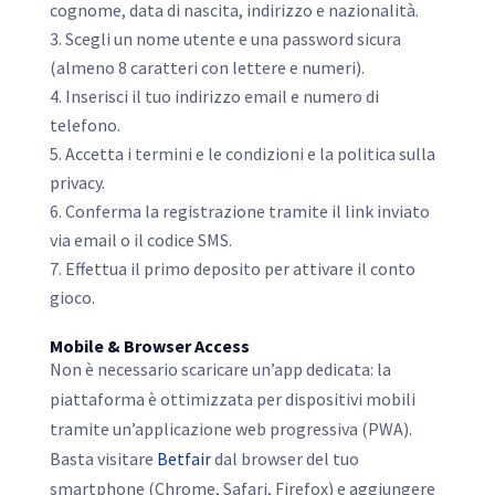
cognome, data di nascita, indirizzo e nazionalità.
Scegli un nome utente e una password sicura
(almeno 8 caratteri con lettere e numeri).
Inserisci il tuo indirizzo email e numero di
telefono.
Accetta i termini e le condizioni e la politica sulla
privacy.
Conferma la registrazione tramite il link inviato
via email o il codice SMS.
Effettua il primo deposito per attivare il conto
gioco.
Mobile & Browser Access
Non è necessario scaricare un’app dedicata: la
piattaforma è ottimizzata per dispositivi mobili
tramite un’applicazione web progressiva (PWA).
Basta visitare
Betfair
dal browser del tuo
smartphone (Chrome, Safari, Firefox) e aggiungere