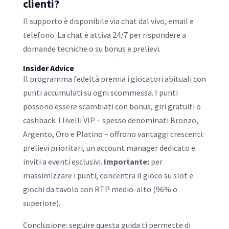
clienti?
Il supporto è disponibile via chat dal vivo, email e
telefono. La chat è attiva 24/7 per rispondere a
domande tecniche o su bonus e prelievi.
Insider Advice
Il programma fedeltà premia i giocatori abituali con
punti accumulati su ogni scommessa. I punti
possono essere scambiati con bonus, giri gratuiti o
cashback. I livelli VIP – spesso denominati Bronzo,
Argento, Oro e Platino – offrono vantaggi crescenti:
prelievi prioritari, un account manager dedicato e
inviti a eventi esclusivi.
Importante:
per
massimizzare i punti, concentra il gioco su slot e
giochi da tavolo con RTP medio-alto (96% o
superiore).
Conclusione: seguire questa guida ti permette di