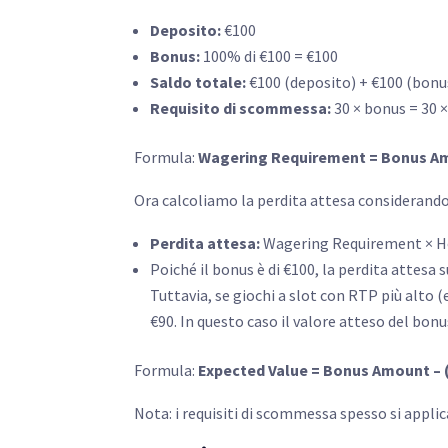
Deposito:
€100
Bonus:
100% di €100 = €100
Saldo totale:
€100 (deposito) + €100 (bonu
Requisito di scommessa:
30 × bonus = 30 ×
Formula:
Wagering Requirement = Bonus Am
Ora calcoliamo la perdita attesa considerand
Perdita attesa:
Wagering Requirement × Hou
Poiché il bonus è di €100, la perdita attesa 
Tuttavia, se giochi a slot con RTP più alto (
€90. In questo caso il valore atteso del bonu
Formula:
Expected Value = Bonus Amount –
Nota: i requisiti di scommessa spesso si applic