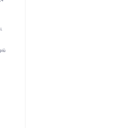
i.
più