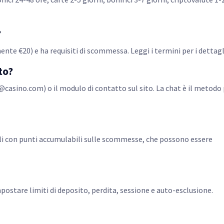
?
nte €20) e ha requisiti di scommessa. Leggi i termini per i dettagl
to?
t@casino.com) o il modulo di contatto sul sito. La chat è il metodo 
elli con punti accumulabili sulle scommesse, che possono essere
postare limiti di deposito, perdita, sessione e auto-esclusione.