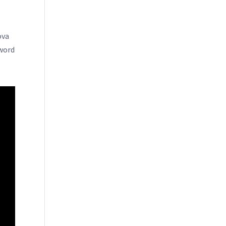
ova
sword