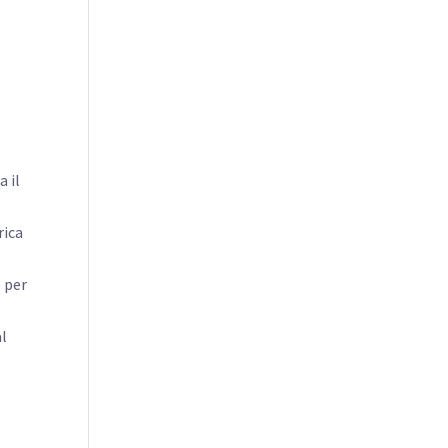
a il
rica
o per
al