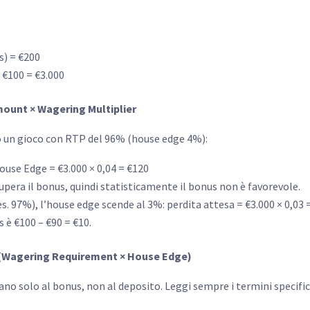
s) = €200
 €100 = €3.000
ount × Wagering Multiplier
o un gioco con RTP del 96% (house edge 4%):
se Edge = €3.000 × 0,04 = €120
supera il bonus, quindi statisticamente il bonus non è favorevole.
es. 97%), l’house edge scende al 3%: perdita attesa = €3.000 × 0,03 
s è €100 – €90 = €10.
 (Wagering Requirement × House Edge)
ano solo al bonus, non al deposito. Leggi sempre i termini specific