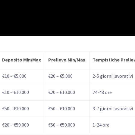
Deposito Min/Max
Prelievo Min/Max
Tempistiche Prelie
€10 – €5.000
€20 – €5.000
2-5 giorni lavorativi
€10 – €10.000
€20 – €10.000
24-48 ore
€50 – €10.000
€50 – €10.000
3-7 giorni lavorativi
€20 – €50.000
€50 – €50.000
1-24 ore