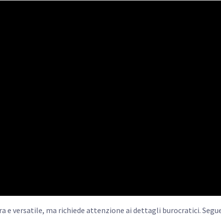
ra e versatile, ma richiede attenzione ai dettagli burocratici. Seg