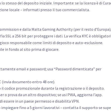
ia lo stesso del deposito iniziale. Importante: se la licenza è di Cur
zione locale – informati presso il tuo commercialista.
mmission e dalla Malta Gaming Authority (per il resto d’Europa)
fia SSL a 256 bit per proteggere i dati. La verifica KYC è obbligator
i gioco responsabile come limiti di deposito e auto-esclusione.
le in fondo al sito prima di giocare.
rettamente email e password; usa “Password dimenticata” per
C (invia documento entro 48 ore).
o il codice promozionale durante la registrazione o il deposito.
r o prova da un altro dispositivo; se usi PWA, aggiorna l’app.
 di essere in un paese permesso e disabilita VPN.
 impiegare fino a 5 giorni lavorativi – contatta il supporto se supe