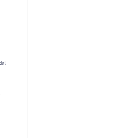
dal
e