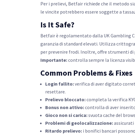
Per i prelievi, Betfair richiede che il metodo s
le vincite potrebbero essere soggette a tassa
Is It Safe?
Betfair è regolamentato dalla UK Gambling Co
garanzia di standard elevati. Utilizza crittogra
per prevenire frodi. Inoltre, offre strumenti d
Importante:
controlla sempre la licenza visibi
Common Problems & Fixes
Login fallito:
verifica di aver digitato cor
resettare.
Prelievo bloccato:
completa la verifica KY
Bonus non attivo:
controlla di aver inserit
Gioco non si carica:
svuota cache del browse
Problemi di geolocalizzazione:
assicurati
Ritardo prelievo:
i bonifici bancari possono