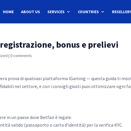
HOME
ABOUT US
SERVICES
COUNTRIES
RESELLER
 registrazione, bonus e prelievi
ized
|
0 comments
 vera prova di qualsiasi piattaforma iGaming — questa guida ti mos
idabili nel settore, e con i consigli giusti puoi ottimizzare ogni fa
dere in un paese dove Betfair è legale.
ità valido (passaporto o carta d’identità) per la verifica KYC.