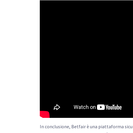
In conclusione, Betfair è una piattaforma sicu