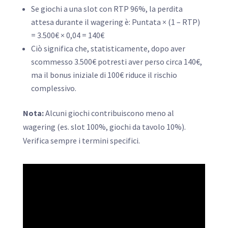
Se giochi a una slot con RTP 96%, la perdita
attesa durante il wagering è: Puntata × (1 – RTP)
= 3.500€ × 0,04 = 140€
Ciò significa che, statisticamente, dopo aver
scommesso 3.500€ potresti aver perso circa 140€,
ma il bonus iniziale di 100€ riduce il rischio
complessivo.
Nota:
Alcuni giochi contribuiscono meno al
wagering (es. slot 100%, giochi da tavolo 10%).
Verifica sempre i termini specifici.