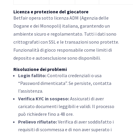
Licenza e protezione del giocatore
Betfair opera sotto licenza ADM (Agenzia delle
Dogane e dei Monopoli) italiana, garantendo un
ambiente sicuro e regolamentato. Tutti i dati sono
crittografati con SSL e le transazioni sono protette.
Funzionalità di gioco responsabile come limiti di
deposito e autoesclusione sono disponibili.
Risoluzione dei problemi
Login fallito:
Controlla credenziali o usa
“Password dimenticata”. Se persiste, contatta
l’assistenza.
Verifica KYC in sospeso:
Assicurati di aver
caricato documenti leggibili e validi. Il processo
può richiedere fino a 48 ore.
Prelievo rifiutato:
Verifica di aver soddisfatto i
requisiti di scommessa e di non aver superato i