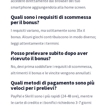
accedere direttamente dal browser del tuo
smartphone aggiungendola alla home screen.
Quali sono i requisiti di scommessa
per il bonus?
I requisiti variano, ma solitamente sono 35x il
bonus. Alcuni giochi contribuiscono in modo diverso;
leggi attentamente i termini.
Posso prelevare subito dopo aver
ricevuto il bonus?
No, devi prima soddisfare i requisiti di scommessa,
altrimenti il bonus e le vincite vengono annullati.
Quali metodi di pagamento sono più
veloci per i prelievi?
PayPal e Skrill sono i più rapidi (24-48 ore), mentre
le carte di credito e i bonifici richiedono 3-7 giorni