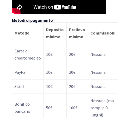
Metodi di pagamento
Deposito
Prelievo
Metodo
Commissioni
minimo
minimo
Carte di
10€
20€
Nessuna
credito/debito
PayPal
10€
20€
Nessuna
Skrill
10€
20€
Nessuna
Nessuna (ma
Bonifico
50€
100€
tempi più
bancario
lunghi)