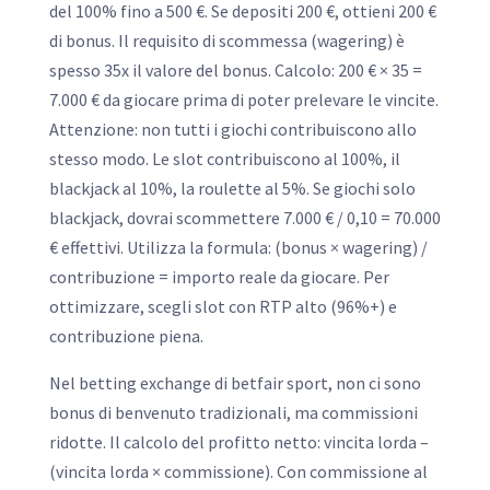
del 100% fino a 500 €. Se depositi 200 €, ottieni 200 €
di bonus. Il requisito di scommessa (wagering) è
spesso 35x il valore del bonus. Calcolo: 200 € × 35 =
7.000 € da giocare prima di poter prelevare le vincite.
Attenzione: non tutti i giochi contribuiscono allo
stesso modo. Le slot contribuiscono al 100%, il
blackjack al 10%, la roulette al 5%. Se giochi solo
blackjack, dovrai scommettere 7.000 € / 0,10 = 70.000
€ effettivi. Utilizza la formula: (bonus × wagering) /
contribuzione = importo reale da giocare. Per
ottimizzare, scegli slot con RTP alto (96%+) e
contribuzione piena.
Nel betting exchange di betfair sport, non ci sono
bonus di benvenuto tradizionali, ma commissioni
ridotte. Il calcolo del profitto netto: vincita lorda –
(vincita lorda × commissione). Con commissione al