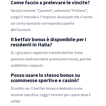
Come faccio a prelevare le vincite?
Vai alla sezione “Cassiere”, seleziona “Prelievo”,
scegli il metodo e l’importo. Assicurati che il nome
sul conto bancario corrisponda a quello
dell’account.
Il betfair bonus è disponibile per i
residenti in Italia?
Sì, i giocatori registrati tramite betfair italia
possono usufruire delle promozioni locali, purché
soddisfino i requisiti.
Posso usare lo stesso bonus su
scommesse sportive e casinò?
Di solito no. Il betfair bonus è dedicato a una
sezione specifica. Leggi i termini per capire dove è
valido.