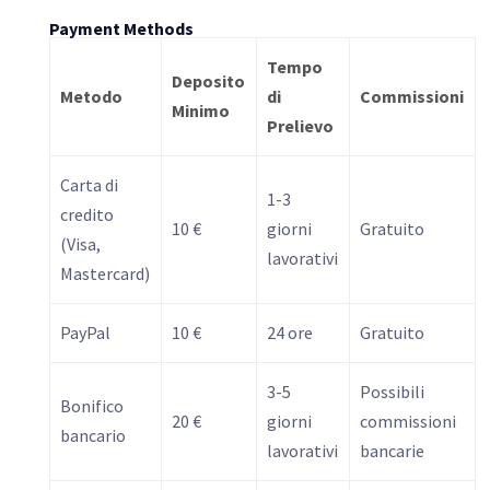
Payment Methods
Tempo
Deposito
Metodo
di
Commissioni
Minimo
Prelievo
Carta di
1-3
credito
10 €
giorni
Gratuito
(Visa,
lavorativi
Mastercard)
PayPal
10 €
24 ore
Gratuito
3-5
Possibili
Bonifico
20 €
giorni
commissioni
bancario
lavorativi
bancarie