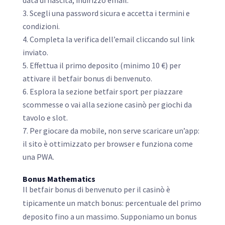
data di nascita, indirizzo email.
Scegli una password sicura e accetta i termini e
condizioni.
Completa la verifica dell’email cliccando sul link
inviato.
Effettua il primo deposito (minimo 10 €) per
attivare il betfair bonus di benvenuto.
Esplora la sezione betfair sport per piazzare
scommesse o vai alla sezione casinò per giochi da
tavolo e slot.
Per giocare da mobile, non serve scaricare un’app:
il sito è ottimizzato per browser e funziona come
una PWA.
Bonus Mathematics
Il betfair bonus di benvenuto per il casinò è
tipicamente un match bonus: percentuale del primo
deposito fino a un massimo. Supponiamo un bonus