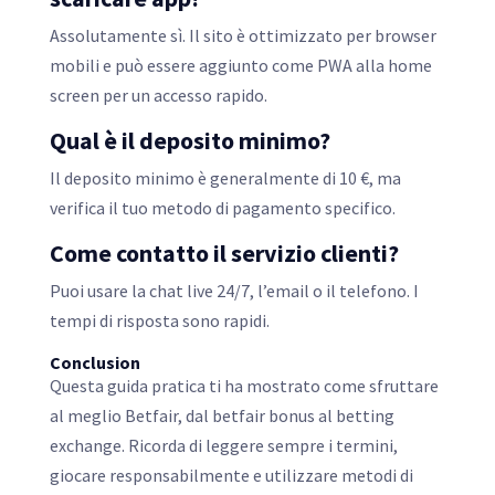
Assolutamente sì. Il sito è ottimizzato per browser
mobili e può essere aggiunto come PWA alla home
screen per un accesso rapido.
Qual è il deposito minimo?
Il deposito minimo è generalmente di 10 €, ma
verifica il tuo metodo di pagamento specifico.
Come contatto il servizio clienti?
Puoi usare la chat live 24/7, l’email o il telefono. I
tempi di risposta sono rapidi.
Conclusion
Questa guida pratica ti ha mostrato come sfruttare
al meglio Betfair, dal betfair bonus al betting
exchange. Ricorda di leggere sempre i termini,
giocare responsabilmente e utilizzare metodi di