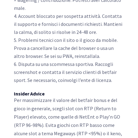
× wagering / contribuzione. Potresti aver calcolato
male.
Account bloccato per sospetta attività. Contatta
il supporto e fornisci i documenti richiesti. Mantieni
la calma, di solito si risolve in 24-48 ore.
Problemi tecnici con il sito o il gioco da mobile.
Prova a cancellare la cache del browser o usa un
altro browser. Se sei su PWA, reinstallala.
Disputa su una scommessa sportiva. Raccogli
screenshot e contatta il servizio clienti di betfair
sport. Se necessario, coinvolgi l’ente di licenza.
Insider Advice
Per massimizzare il valore del betfair bonus e del
gioco in generale, scegli slot con RTP (Return to
Player) elevato, come quelle di NetEnt o Play’n GO
(RTP 96-98%). Evita giochi con RTP basso come
alcune slot a tema Megaways (RTP <95%) o il keno,