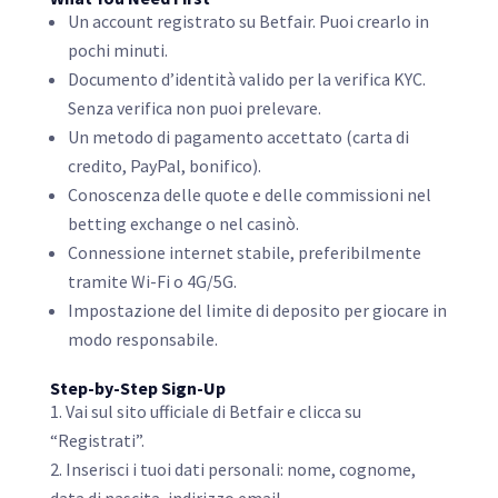
Un account registrato su Betfair. Puoi crearlo in
pochi minuti.
Documento d’identità valido per la verifica KYC.
Senza verifica non puoi prelevare.
Un metodo di pagamento accettato (carta di
credito, PayPal, bonifico).
Conoscenza delle quote e delle commissioni nel
betting exchange o nel casinò.
Connessione internet stabile, preferibilmente
tramite Wi-Fi o 4G/5G.
Impostazione del limite di deposito per giocare in
modo responsabile.
Step-by-Step Sign-Up
Vai sul sito ufficiale di Betfair e clicca su
“Registrati”.
Inserisci i tuoi dati personali: nome, cognome,