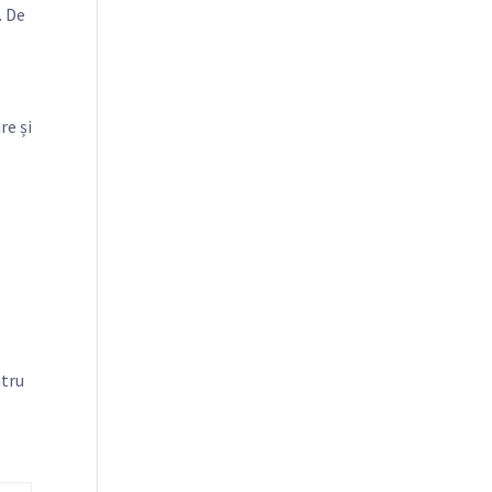
. De
re și
ntru