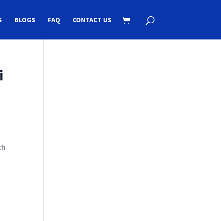
S
BLOGS
FAQ
CONTACT US
i
ch