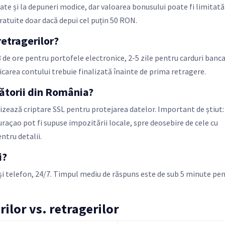
ate și la depuneri modice, dar valoarea bonusului poate fi limitată
ratuite doar dacă depui cel puțin 50 RON.
retragerilor?
de ore pentru portofele electronice, 2-5 zile pentru carduri banca
ficarea contului trebuie finalizată înainte de prima retragere.
cătorii din România?
lizează criptare SSL pentru protejarea datelor. Important de știut:
Curaçao pot fi supuse impozitării locale, spre deosebire de cele cu
ntru detalii.
i?
l și telefon, 24/7. Timpul mediu de răspuns este de sub 5 minute pe
rilor vs. retragerilor