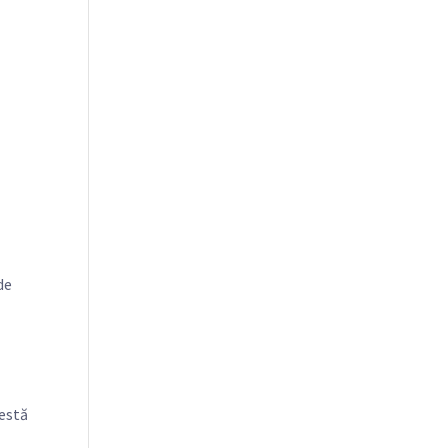
de
testă