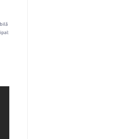
bilă
ipal: