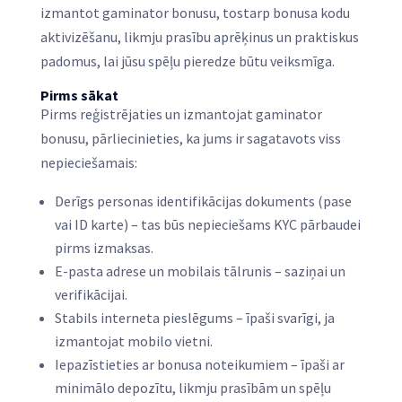
izmantot gaminator bonusu, tostarp bonusa kodu
aktivizēšanu, likmju prasību aprēķinus un praktiskus
padomus, lai jūsu spēļu pieredze būtu veiksmīga.
Pirms sākat
Pirms reģistrējaties un izmantojat gaminator
bonusu, pārliecinieties, ka jums ir sagatavots viss
nepieciešamais:
Derīgs personas identifikācijas dokuments (pase
vai ID karte) – tas būs nepieciešams KYC pārbaudei
pirms izmaksas.
E-pasta adrese un mobilais tālrunis – saziņai un
verifikācijai.
Stabils interneta pieslēgums – īpaši svarīgi, ja
izmantojat mobilo vietni.
Iepazīstieties ar bonusa noteikumiem – īpaši ar
minimālo depozītu, likmju prasībām un spēļu