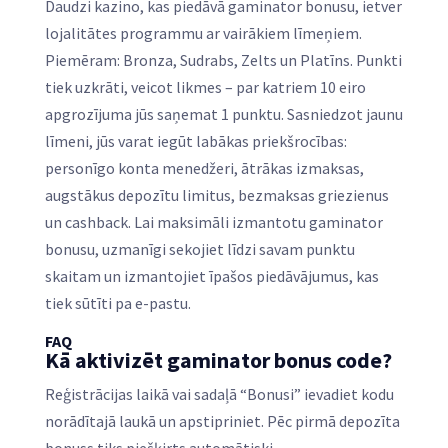
Daudzi kazino, kas piedāvā gaminator bonusu, ietver
lojalitātes programmu ar vairākiem līmeņiem.
Piemēram: Bronza, Sudrabs, Zelts un Platīns. Punkti
tiek uzkrāti, veicot likmes – par katriem 10 eiro
apgrozījuma jūs saņemat 1 punktu. Sasniedzot jaunu
līmeni, jūs varat iegūt labākas priekšrocības:
personīgo konta menedžeri, ātrākas izmaksas,
augstākus depozītu limitus, bezmaksas griezienus
un cashback. Lai maksimāli izmantotu gaminator
bonusu, uzmanīgi sekojiet līdzi savam punktu
skaitam un izmantojiet īpašos piedāvājumus, kas
tiek sūtīti pa e-pastu.
FAQ
Kā aktivizēt gaminator bonus code?
Reģistrācijas laikā vai sadaļā “Bonusi” ievadiet kodu
norādītajā laukā un apstipriniet. Pēc pirmā depozīta