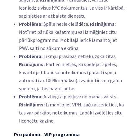
iesniedzis visus KYC dokumentus. Ja viss ir kārtībā,
sazinieties ar atbalsta dienestu.
Problēma:
Spēle netiek ielādēta.
Risinājums:
Notīriet pārlūka kešatmiņu vai izmēģiniet citu
pārlūkprogrammu. Mobilajā ierīcē izmantojiet
PWA saiti no sākuma ekrāna.
Problēma:
Likmju prasības netiek uzskaitītas.
Risinājums:
Pārliecinieties, ka spēlējat spēles,
kas ietilpst bonusa noteikumos (parasti spēļu
automāti ar 100% iemaksu). Izvairieties no galda
spēlēm, ja tās nav atļautas.
Problēma:
Aizliegta piekļuve no manas valsts.
Risinājums:
Izmantojiet VPN, taču atcerieties, ka
tas var pārkāpt noteikumus. Labāk izvēlēties citu
licencētu kazino.
Pro padomi – VIP programma