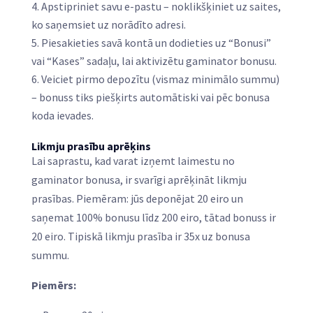
Apstipriniet savu e-pastu – noklikšķiniet uz saites,
ko saņemsiet uz norādīto adresi.
Piesakieties savā kontā un dodieties uz “Bonusi”
vai “Kases” sadaļu, lai aktivizētu gaminator bonusu.
Veiciet pirmo depozītu (vismaz minimālo summu)
– bonuss tiks piešķirts automātiski vai pēc bonusa
koda ievades.
Likmju prasību aprēķins
Lai saprastu, kad varat izņemt laimestu no
gaminator bonusa, ir svarīgi aprēķināt likmju
prasības. Piemēram: jūs deponējat 20 eiro un
saņemat 100% bonusu līdz 200 eiro, tātad bonuss ir
20 eiro. Tipiskā likmju prasība ir 35x uz bonusa
summu.
Piemērs: