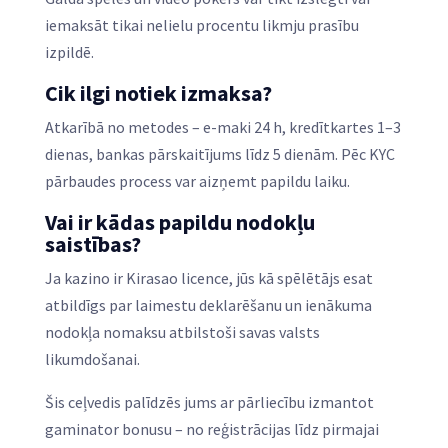
iemaksāt tikai nelielu procentu likmju prasību
izpildē.
Cik ilgi notiek izmaksa?
Atkarībā no metodes – e-maki 24 h, kredītkartes 1–3
dienas, bankas pārskaitījums līdz 5 dienām. Pēc KYC
pārbaudes process var aizņemt papildu laiku.
Vai ir kādas papildu nodokļu
saistības?
Ja kazino ir Kirasao licence, jūs kā spēlētājs esat
atbildīgs par laimestu deklarēšanu un ienākuma
nodokļa nomaksu atbilstoši savas valsts
likumdošanai.
Šis ceļvedis palīdzēs jums ar pārliecību izmantot
gaminator bonusu – no reģistrācijas līdz pirmajai