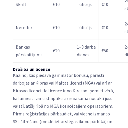
2
Skrill
€10
Tūlītējs
€10
s
2
Neteller
€10
Tūlītējs
€10
s
Bankas
1–3 darba
2
€20
€50
pārskaitījums
dienas
d
Drošība un licence
Kazino, kas piedāvā gaminator bonusu, parasti
darbojas ar Kipras vai Maltas licenci (MGA) vai arī ar
Kirasao licenci. Ja licence ir no Kirasao, ņemiet vērā,
ka laimesti var tikt aplikti ar ienākuma nodokli jūsu
valstī, atšķirībā no MGA licencētajiem operatoriem.
Pirms reģistrācijas pārbaudiet, vai vietne izmanto
SSL šifrēšanu (meklējiet atslēgas ikonu pārlūkā) un