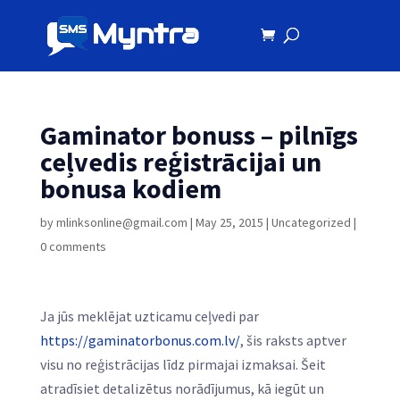
Gaminator bonuss – pilnīgs
ceļvedis reģistrācijai un
bonusa kodiem
by
mlinksonline@gmail.com
|
May 25, 2015
|
Uncategorized
|
0 comments
Ja jūs meklējat uzticamu ceļvedi par
https://gaminatorbonus.com.lv/
, šis raksts aptver
visu no reģistrācijas līdz pirmajai izmaksai. Šeit
atradīsiet detalizētus norādījumus, kā iegūt un