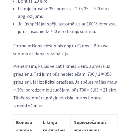
Bonuss: 20 eiro
Likmju prasība: 35x bonuss = 20 × 35 = 700 eiro
apgrozījums
Ja jūs spēlējat spēļu automātus ar 100% iemaksu,
jums jāsasniedz 700 eiro likmju summa.
Formula: Nepieciešamais apgrozījums = Bonusa
summa × Likmju reizinātājs.
Pieņemsim, ka jūs veicat likmes 2 eiro apmērā uz
griezienu. Tad jums būs nepieciešami 700 / 2 = 350
griezieni, lai izpildītu prasības. Ja spēles mājas mala
ir 3%, paredzamie zaudējumi būs 700 × 0,03 = 21 eiro.
Tāpēc vienmēr aprēķiniet risku pirms bonusa
izmantošanas.
Bonusa
Likmju
Nepieciešamais
summa
reizinātājs
apgrozījums