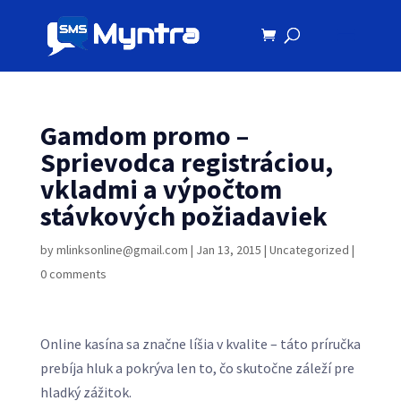
Gamdom promo –
Sprievodca registráciou,
vkladmi a výpočtom
stávkových požiadaviek
by
mlinksonline@gmail.com
|
Jan 13, 2015
|
Uncategorized
|
0 comments
Online kasína sa značne líšia v kvalite – táto príručka
prebíja hluk a pokrýva len to, čo skutočne záleží pre
hladký zážitok.