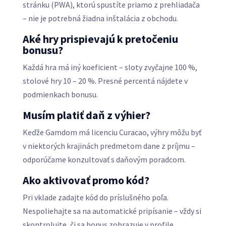
stránku (PWA), ktorú spustíte priamo z prehliadača
– nie je potrebná žiadna inštalácia z obchodu.
Aké hry prispievajú k pretočeniu
bonusu?
Každá hra má iný koeficient – sloty zvyčajne 100 %,
stolové hry 10 – 20 %. Presné percentá nájdete v
podmienkach bonusu.
Musím platiť daň z výhier?
Keďže Gamdom má licenciu Curacao, výhry môžu byť
v niektorých krajinách predmetom dane z príjmu –
odporúčame konzultovať s daňovým poradcom.
Ako aktivovať promo kód?
Pri vklade zadajte kód do príslušného poľa.
Nespoliehajte sa na automatické pripísanie – vždy si
skontrolujte, či sa bonus zobrazuje v profile.