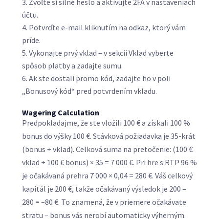
Zvoľte si silné heslo a aktivujte 2FA v nastaveniach
účtu.
Potvrďte e-mail kliknutím na odkaz, ktorý vám
príde.
Vykonajte prvý vklad – v sekcii Vklad vyberte
spôsob platby a zadajte sumu.
Ak ste dostali promo kód, zadajte ho v poli
„Bonusový kód“ pred potvrdením vkladu.
Wagering Calculation
Predpokladajme, že ste vložili 100 € a získali 100 %
bonus do výšky 100 €. Stávková požiadavka je 35-krát
(bonus + vklad). Celková suma na pretočenie: (100 €
vklad + 100 € bonus) × 35 = 7 000 €. Pri hre s RTP 96 %
je očakávaná prehra 7 000 × 0,04 = 280 €. Váš celkový
kapitál je 200 €, takže očakávaný výsledok je 200 –
280 = –80 €. To znamená, že v priemere očakávate
stratu – bonus vás nerobí automaticky výherným.