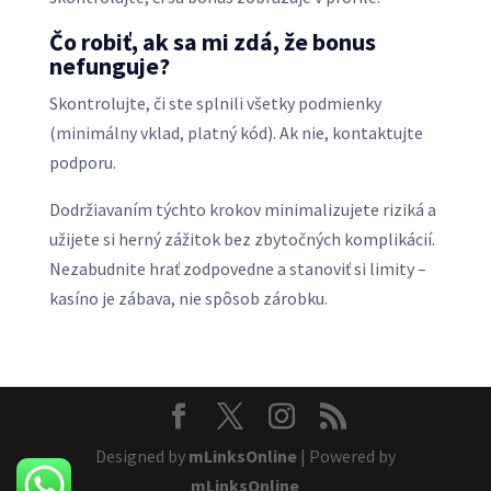
Čo robiť, ak sa mi zdá, že bonus
nefunguje?
Skontrolujte, či ste splnili všetky podmienky
(minimálny vklad, platný kód). Ak nie, kontaktujte
podporu.
Dodržiavaním týchto krokov minimalizujete riziká a
užijete si herný zážitok bez zbytočných komplikácií.
Nezabudnite hrať zodpovedne a stanoviť si limity –
kasíno je zábava, nie spôsob zárobku.
Designed by
mLinksOnline
| Powered by
mLinksOnline