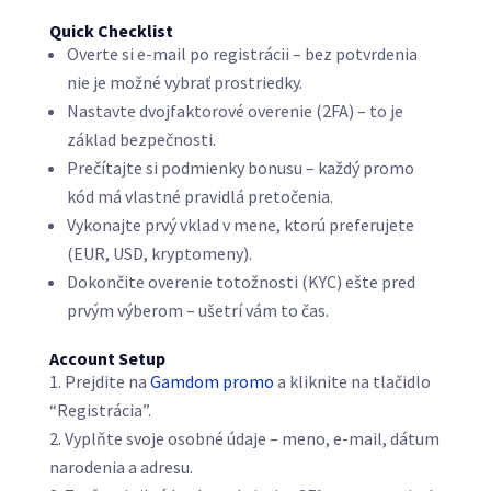
Quick Checklist
Overte si e-mail po registrácii – bez potvrdenia
nie je možné vybrať prostriedky.
Nastavte dvojfaktorové overenie (2FA) – to je
základ bezpečnosti.
Prečítajte si podmienky bonusu – každý promo
kód má vlastné pravidlá pretočenia.
Vykonajte prvý vklad v mene, ktorú preferujete
(EUR, USD, kryptomeny).
Dokončite overenie totožnosti (KYC) ešte pred
prvým výberom – ušetrí vám to čas.
Account Setup
Prejdite na
Gamdom promo
a kliknite na tlačidlo
“Registrácia”.
Vyplňte svoje osobné údaje – meno, e-mail, dátum
narodenia a adresu.