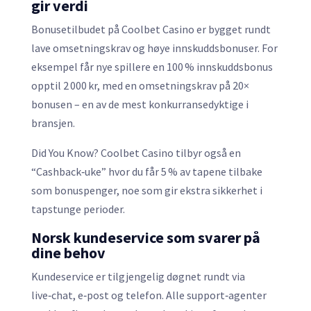
gir verdi
Bonusetilbudet på Coolbet Casino er bygget rundt
lave omsetningskrav og høye innskuddsbonuser. For
eksempel får nye spillere en 100 % innskuddsbonus
opptil 2 000 kr, med en omsetningskrav på 20×
bonusen – en av de mest konkurransedyktige i
bransjen.
Did You Know? Coolbet Casino tilbyr også en
“Cashback‑uke” hvor du får 5 % av tapene tilbake
som bonuspenger, noe som gir ekstra sikkerhet i
tapstunge perioder.
Norsk kundeservice som svarer på
dine behov
Kundeservice er tilgjengelig døgnet rundt via
live‑chat, e‑post og telefon. Alle support‑agenter