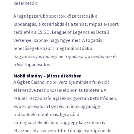
kezelhetők.
A legnépszerűbb sportok közé tartozik a
labdarúgás, a kosárlabda és a tenisz, míg az e‑sport
területén a CS:GO, League of Legends és Dota 2
versenyei kapnak nagy figyelmet. A fogadási
lehetőségek között megtalálhatóak a
hagyományos
moneyline
fogadások, a
over/under
és
a
live
fogadások is.
Mobil élmény – játssz útközben
A Ggbet Casino mobil verziója minden funkciót
elérhetővé tesz okostelefonon és tableten. A
felület reszponzív, a játékok gyorsan betöltődnek,
és a kriptovaluta fizetési módok ugyanúgy
működnek mobilon is. Így akár a
tömegközlekedésben, vagy egy kávézóban is
élvezheted a kedvenc film‑témájú nyerőgépeidet.