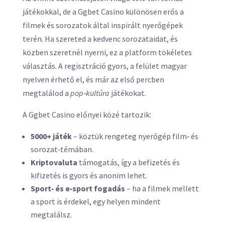
játékokkal, de a Ggbet Casino különösen erős a
filmek és sorozatok által inspirált nyerőgépek
terén. Ha szereted a kedvenc sorozataidat, és
közben szeretnél nyerni, ez a platform tökéletes
választás. A regisztráció gyors, a felület magyar
nyelven érhető el, és már az első percben
megtalálod a
pop‑kultúra
játékokat.
A Ggbet Casino előnyei közé tartozik:
5000+ játék
– köztük rengeteg nyerőgép film‑ és
sorozat‑témában.
Kriptovaluta
támogatás, így a befizetés és
kifizetés is gyors és anonim lehet.
Sport‑ és e‑sport fogadás
– ha a filmek mellett
a sport is érdekel, egy helyen mindent
megtalálsz.