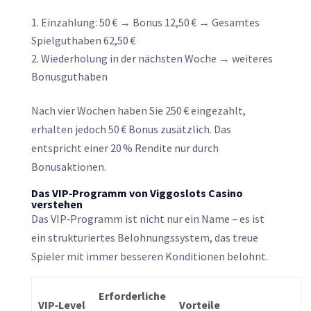
Einzahlung: 50 € → Bonus 12,50 € → Gesamtes
Spielguthaben 62,50 €
Wiederholung in der nächsten Woche → weiteres
Bonusguthaben
Nach vier Wochen haben Sie 250 € eingezahlt,
erhalten jedoch 50 € Bonus zusätzlich. Das
entspricht einer 20 % Rendite nur durch
Bonusaktionen.
Das VIP‑Programm von Viggoslots Casino
verstehen
Das VIP‑Programm ist nicht nur ein Name – es ist
ein strukturiertes Belohnungssystem, das treue
Spieler mit immer besseren Konditionen belohnt.
Erforderliche
VIP‑Level
Vorteile