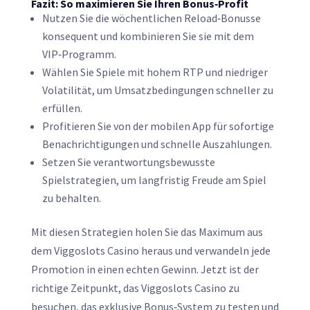
Fazit: So maximieren Sie Ihren Bonus‑Profit
Nutzen Sie die wöchentlichen Reload‑Bonusse
konsequent und kombinieren Sie sie mit dem
VIP‑Programm.
Wählen Sie Spiele mit hohem RTP und niedriger
Volatilität, um Umsatzbedingungen schneller zu
erfüllen.
Profitieren Sie von der mobilen App für sofortige
Benachrichtigungen und schnelle Auszahlungen.
Setzen Sie verantwortungsbewusste
Spielstrategien, um langfristig Freude am Spiel
zu behalten.
Mit diesen Strategien holen Sie das Maximum aus
dem Viggoslots Casino heraus und verwandeln jede
Promotion in einen echten Gewinn. Jetzt ist der
richtige Zeitpunkt, das Viggoslots Casino zu
besuchen, das exklusive Bonus‑System zu testen und