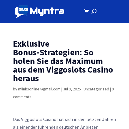
Exklusive
Bonus‑Strategien: So
holen Sie das Maximum
aus dem Viggoslots Casino
heraus
by
mlinksonline@gmail.com
|
Jul 9, 2025
|
Uncategorized
|
0
comments
Das Viggoslots Casino hat sich in den letzten Jahren
als einer der führenden deutschen Anbieter