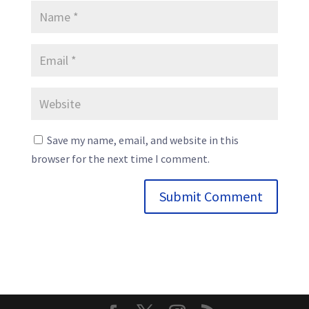
Save my name, email, and website in this
browser for the next time I comment.