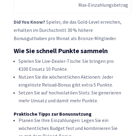
Max‑Einzahlungsbetrag
Did You Know?
Spieler, die das Gold‑Level erreichen,
erhalten im Durchschnitt 30 % höhere
Bonusguthaben pro Monat als Bronze‑Mitglieder.
Wie Sie schnell Punkte sammeln
Spielen Sie Live‑Dealer‑Tische: Sie bringen pro
€100 Einsatz 10 Punkte.
Nutzen Sie die wöchentlichen Aktionen: Jeder
eingelöste Reload‑Bonus gibt extra 5 Punkte.
Setzen Sie auf hochvolatilen Slots: Sie generieren
mehr Umsatz und damit mehr Punkte.
Praktische Tipps zur Bonusnutzung
Planen Sie Ihre Einzahlungen: Legen Sie ein
wöchentliches Budget fest und kombinieren Sie