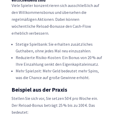
entscheidend sind
Viele Spieler konzentrieren sich ausschließlich auf
den Willkommensbonus und übersehen die
regelmäßigen Aktionen. Dabei können
wöchentliche Reload‑Bonusse den Cash‑Flow
erheblich verbessern.
Stetige Spielbank: Sie erhalten zusätzliches
Guthaben, ohne jedes Mal neu einzuzahlen.
Reduzierte Risiko‑Kosten: Ein Bonus von 20 % auf
Ihre Einzahlung senkt den Eigenkapitaleinsatz.
Mehr Spielzeit: Mehr Geld bedeutet mehr Spins,
was die Chance auf große Gewinne erhöht.
Beispiel aus der Praxis
Stellen Sie sich vor, Sie setzen 50 € pro Woche ein.
Der Reload‑Bonus beträgt 25 % bis zu 100 €. Das
bedeutet: