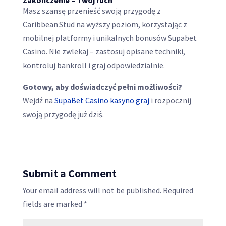
Zakończenie – Twój ruch
Masz szansę przenieść swoją przygodę z
Caribbean Stud na wyższy poziom, korzystając z
mobilnej platformy i unikalnych bonusów Supabet
Casino. Nie zwlekaj – zastosuj opisane techniki,
kontroluj bankroll i graj odpowiedzialnie.
Gotowy, aby doświadczyć pełni możliwości?
Wejdź na
SupaBet Casino kasyno graj
i rozpocznij
swoją przygodę już dziś.
Submit a Comment
Your email address will not be published.
Required
fields are marked
*