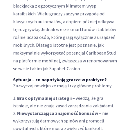
blackjacka z egzotycznym klimatem wysp
karaibskich. Wielu graczy zaczyna przygodę od
klasycznych automatów, a dopiero później odkrywa
tę rozgrywkę. Jednak w erze smartfonów i tabletów
rośnie liczba osób, które grają wyłącznie z urządzeń
mobilnych. Dlatego istotne jest poznanie, jak
maksymalnie wykorzystać potencjał Caribbean Stud
na platformie mobilnej, zwłaszcza w renomowanym
serwisie takim jak Supabet Casino.
Sytuacja – co napotykają gracze w praktyce?
Zazwyczaj nowicjusze mają trzy główne problemy:
Brak optymalnej strategii
– wiedzą, że gra
istnieje, ale nie znają zasad zarządzania zakładami.
Niewystarczająca znajomość bonusów
– nie
wykorzystują darmowych spinów ani promocji
powitalnych, które mogą zwiększyć bankroll.