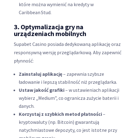
które można wymienić na kredyty w
Caribbean Stud.
3. Optymalizacja gry na
urządzeniach mobilnych
Supabet Casino posiada dedykowaną aplikację oraz
responsywną wersję przeglądarkową. Aby zapewnić
płynność:
Zainstaluj aplikację
– zapewnia szybsze
ładowanie i lepszą stabilność niż przeglądarka.
Ustaw jakość grafiki
– w ustawieniach aplikacji
wybierz „Medium”, co ogranicza zużycie baterii i
danych.
Korzystaj z szybkich metod płatności
–
kryptowaluty (np. Bitcoin) gwarantują
natychmiastowe depozyty, co jest istotne przy