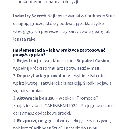
uniknąć emocjonalnych decyzji.
Industry Secret:
Najlepsze wyniki w Caribbean Stud
osiągają gracze, którzy podwajają zakład tylko
wtedy, gdy ich pierwsze trzy karty tworzą parę lub
lepszą rękę.
Implementacja – jak w praktyce zastosować
powyższy plan?
Rejestracja
– wejdź na stronę
Supabet Casino
,
wypełnij krótki formularz i potwierdź e‑mail.
Depozyt w kryptowalucie
– wybierz Bitcoin,
wpisz kwotę i zatwierdź transakcję. Środki pojawią
się natychmiast.
Aktywacja bonusu
– w sekcji „Promocje”
znajdziesz kod „CARIBBEAN2024”. Po jego wpisaniu
otrzymasz dodatkowe środki.
Rozpoczęcie gry
– otwórz sekcję „Gry na żywo”,
wybierz “Caribbean Stud” i przejdź do trybu