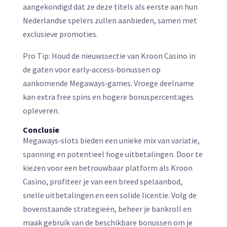
aangekondigd dat ze deze titels als eerste aan hun
Nederlandse spelers zullen aanbieden, samen met
exclusieve promoties.
Pro Tip: Houd de nieuwssectie van Kroon Casino in
de gaten voor early‑access‑bonussen op
aankomende Megaways‑games. Vroege deelname
kan extra free spins en hogere bonuspercentages
opleveren.
Conclusie
Megaways‑slots bieden een unieke mix van variatie,
spanning en potentieel hoge uitbetalingen. Door te
kiezen voor een betrouwbaar platform als Kroon
Casino, profiteer je van een breed spelaanbod,
snelle uitbetalingen en een solide licentie. Volg de
bovenstaande strategieën, beheer je bankroll en
maak gebruik van de beschikbare bonussen om je