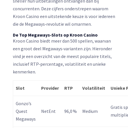
sneller hun uitbetalingen ontvangen dan bij
concurrenten. Deze cijfers onderstrepen waarom
Kroon Casino een uitstekende keuze is voor iedereen
die de Megaways‑revolutie wil omarmen.
De Top Megaways‑Slots op Kroon Casino
Kroon Casino biedt meer dan 500 spellen, waarvan
een groot deel Megaways‑varianten zijn. Hieronder
vind je een overzicht van de meest populaire titels,
inclusief RTP‑percentage, volatiliteit en unieke
kenmerken.
Slot
Provider
RTP
Volatiliteit
Unieke 
Gonzo’s
Gratis s
Quest
NetEnt
96,0 %
Medium
multipli
Megaways