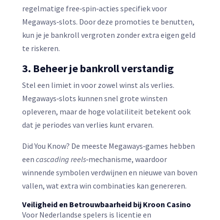
regelmatige free‑spin‑acties specifiek voor
Megaways‑slots. Door deze promoties te benutten,
kun je je bankroll vergroten zonder extra eigen geld
te riskeren.
3. Beheer je bankroll verstandig
Stel een limiet in voor zowel winst als verlies.
Megaways‑slots kunnen snel grote winsten
opleveren, maar de hoge volatiliteit betekent ook
dat je periodes van verlies kunt ervaren.
Did You Know? De meeste Megaways‑games hebben
een
cascading reels
‑mechanisme, waardoor
winnende symbolen verdwijnen en nieuwe van boven
vallen, wat extra win combinaties kan genereren.
Veiligheid en Betrouwbaarheid bij Kroon Casino
Voor Nederlandse spelers is licentie en