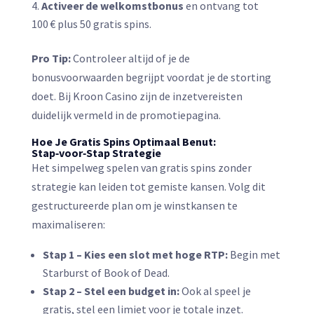
Activeer de welkomstbonus
en ontvang tot
100 € plus 50 gratis spins.
Pro Tip:
Controleer altijd of je de
bonusvoorwaarden begrijpt voordat je de storting
doet. Bij Kroon Casino zijn de inzetvereisten
duidelijk vermeld in de promotiepagina.
Hoe Je Gratis Spins Optimaal Benut:
Stap‑voor‑Stap Strategie
Het simpelweg spelen van gratis spins zonder
strategie kan leiden tot gemiste kansen. Volg dit
gestructureerde plan om je winstkansen te
maximaliseren:
Stap 1 – Kies een slot met hoge RTP:
Begin met
Starburst of Book of Dead.
Stap 2 – Stel een budget in:
Ook al speel je
gratis, stel een limiet voor je totale inzet.