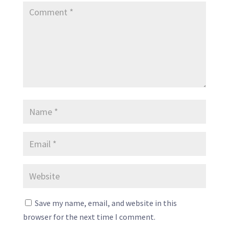
Save my name, email, and website in this
browser for the next time I comment.