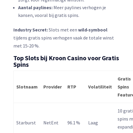
Aantal paylines:
Meer paylines verhogen je
kansen, vooral bij gratis spins.
Industry Secret:
Slots met een
wild‑symbool
tijdens gratis spins verhogen vaak de totale winst
met 15‑20 %.
Top Slots bij Kroon Casino voor Gratis
Spins
Gratis
Slotnaam
Provider
RTP
Volatiliteit
Spins
Featur
10 grat
spins 
Starburst
NetEnt
96.1 %
Laag
expand