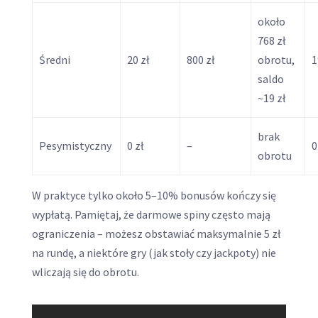
około
768 zł
Średni
20 zł
800 zł
obrotu,
1
saldo
~19 zł
brak
Pesymistyczny
0 zł
–
0
obrotu
W praktyce tylko około 5–10% bonusów kończy się
wypłatą. Pamiętaj, że darmowe spiny często mają
ograniczenia – możesz obstawiać maksymalnie 5 zł
na rundę, a niektóre gry (jak stoły czy jackpoty) nie
wliczają się do obrotu.