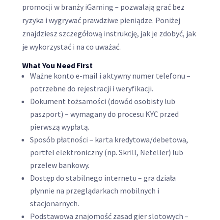
promocji w branży iGaming – pozwalają grać bez
ryzyka i wygrywać prawdziwe pieniądze. Poniżej
znajdziesz szczegółową instrukcję, jak je zdobyć, jak
je wykorzystać i na co uważać.
What You Need First
Ważne konto e-mail i aktywny numer telefonu –
potrzebne do rejestracji i weryfikacji.
Dokument tożsamości (dowód osobisty lub
paszport) – wymagany do procesu KYC przed
pierwszą wypłatą.
Sposób płatności – karta kredytowa/debetowa,
portfel elektroniczny (np. Skrill, Neteller) lub
przelew bankowy.
Dostęp do stabilnego internetu – gra działa
płynnie na przeglądarkach mobilnych i
stacjonarnych.
Podstawowa znajomość zasad gier slotowych –