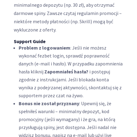
minimalnego depozytu (np. 30 zł), aby otrzymać
darmowe spiny. Zawsze czytaj regulamin promocji –
niektóre metody płatności (np. Skrill) mogą być
wykluczone z oferty.
Support Guide
Problem z logowaniem
: Jeśli nie możesz
wykonać fezbet login, sprawdź poprawność
danych (e-mail i hasło). W przypadku zapomnienia
hasła kliknij
Zapomniałeś hasła?
i postępuj
zgodnie z instrukcjami. Jeśli blokada konta
wynika z podejrzanej aktywności, skontaktuj się z
supportem przez czat na żywo.
Bonus nie został przyznany
: Upewnij się, że
spełniłeś warunki – minimalny depozyt, kod
promocyjny (jeśli wymagany) i że gra, na którą
przysługują spiny, jest dostępna. Jeśli nadal nie
widzisz bonusu, napisz na e-mail lub użyj live