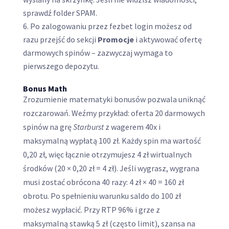
sprawdź folder SPAM.
Po zalogowaniu przez fezbet login możesz od
razu przejść do sekcji
Promocje
i aktywować ofertę
darmowych spinów – zazwyczaj wymaga to
pierwszego depozytu.
Bonus Math
Zrozumienie matematyki bonusów pozwala uniknąć
rozczarowań. Weźmy przykład: oferta 20 darmowych
spinów na grę
Starburst
z wagerem 40x i
maksymalną wypłatą 100 zł. Każdy spin ma wartość
0,20 zł, więc łącznie otrzymujesz 4 zł wirtualnych
środków (20 × 0,20 zł = 4 zł). Jeśli wygrasz, wygrana
musi zostać obrócona 40 razy: 4 zł × 40 = 160 zł
obrotu. Po spełnieniu warunku saldo do 100 zł
możesz wypłacić. Przy RTP 96% i grze z
maksymalną stawką 5 zł (często limit), szansa na