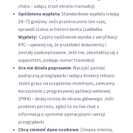
chata – załącz zrzut ekranu transakcji.
Opóźniona wypłata
: Standardowo wypłaty trwają
24–72 godziny. Jeśli przekroczono ten czas,
sprawdź status w historii konta (zakładka
Wypłaty
). Często opóźnienie wynika z weryfikacji
KYC – upewnij się, że przesłałeś dokumenty i
zostały zaakceptowane. Jeśli nie, skontaktuj się z
supportem, podając numer transakcji.
Gra nie działa poprawnie
: Wyczyść pamięć
podręczną przeglądarki i wyłącz blokery reklam.
Jeżeli grasz na urządzeniu mobilnym, zalecamy
korzystanie z progresywnej aplikacji webowej
(PWA) – dodaj stronę do ekranu głównego. Jeśli
problem persists, zgłoś to na live chat z
informacją o systemie operacyjnym i wersji
przeglądarki.
Chcę zmienić dane osobowe
: Zmiana imienia,