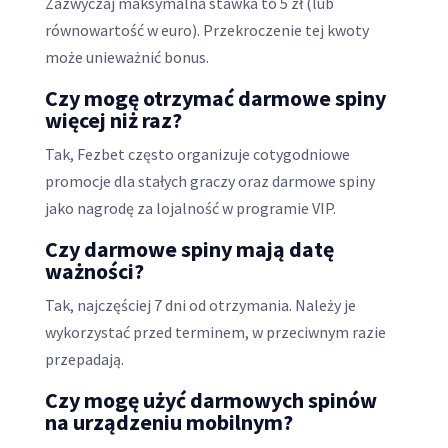
Zazwyczaj maksymalna stawka to 5 zł (lub
równowartość w euro). Przekroczenie tej kwoty
może unieważnić bonus.
Czy mogę otrzymać darmowe spiny
więcej niż raz?
Tak, Fezbet często organizuje cotygodniowe
promocje dla stałych graczy oraz darmowe spiny
jako nagrodę za lojalność w programie VIP.
Czy darmowe spiny mają datę
ważności?
Tak, najczęściej 7 dni od otrzymania. Należy je
wykorzystać przed terminem, w przeciwnym razie
przepadają.
Czy mogę użyć darmowych spinów
na urządzeniu mobilnym?