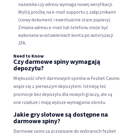
nazwiska czy adresu wymaga nowej weryfikacji.
Wyślij prośbę na e-mail supportu z załącznikami
(nowy dokument i ewentualnie stare papiery).
Zmiana adresu e-mail lub telefonu może być
wykonana w ustawieniach konta po autoryzacji
2FA.
Need to Know
Czy darmowe spiny wymagają
depozytu?
Większość ofert darmowych spinów w Fezbet Casino
wiąże się z pierwszym depozytem. Istnieją też
promocje bez depozytu dla nowych graczy, ale są
one rzadsze i mają wyższe wymagania obrotu.
Jakie gry slotowe są dostępne na
darmowe spiny?
Darmowe spiny są przypisane do wybranych fezbet