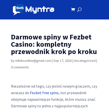
Darmowe spiny w Fezbet
Casino: kompletny
przewodnik krok po kroku
by
mlinksonline@gmail.com
|
Sep 17, 2018
|
Uncategorized
|
0 comments
Niezależnie od tego, czy jesteś nowym graczem, czy
wracasz do
Fezbet free spins
, ten przewodnik
obejmuje najważniejsze funkcje, które musisz znać.
Darmowe spiny to jedna z najpopularniejszych