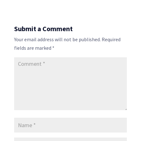
Submit a Comment
Your email address will not be published.
Required
fields are marked
*