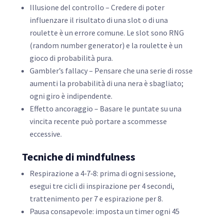
Illusione del controllo – Credere di poter
influenzare il risultato di una slot o di una
roulette è un errore comune. Le slot sono RNG
(random number generator) e la roulette è un
gioco di probabilità pura.
Gambler’s fallacy – Pensare che una serie di rosse
aumenti la probabilità di una nera è sbagliato;
ogni giro è indipendente.
Effetto ancoraggio – Basare le puntate su una
vincita recente può portare a scommesse
eccessive.
Tecniche di mindfulness
Respirazione a 4‑7‑8: prima di ogni sessione,
esegui tre cicli di inspirazione per 4 secondi,
trattenimento per 7 e espirazione per 8.
Pausa consapevole: imposta un timer ogni 45