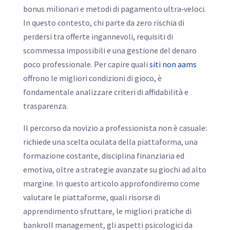
bonus milionari e metodi di pagamento ultra‑veloci.
In questo contesto, chi parte da zero rischia di
perdersi tra offerte ingannevoli, requisiti di
scommessa impossibili e una gestione del denaro
poco professionale. Per capire quali
siti non aams
offrono le migliori condizioni di gioco, è
fondamentale analizzare criteri di affidabilità e
trasparenza.
Il percorso da novizio a professionista non è casuale:
richiede una scelta oculata della piattaforma, una
formazione costante, disciplina finanziaria ed
emotiva, oltre a strategie avanzate su giochi ad alto
margine. In questo articolo approfondiremo come
valutare le piattaforme, quali risorse di
apprendimento sfruttare, le migliori pratiche di
bankroll management, gli aspetti psicologici da