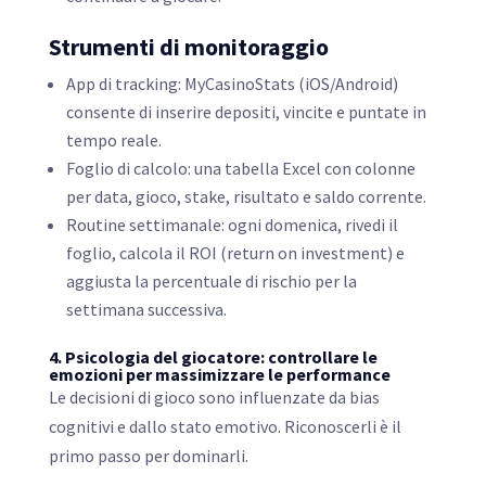
Strumenti di monitoraggio
App di tracking: MyCasinoStats (iOS/Android)
consente di inserire depositi, vincite e puntate in
tempo reale.
Foglio di calcolo: una tabella Excel con colonne
per data, gioco, stake, risultato e saldo corrente.
Routine settimanale: ogni domenica, rivedi il
foglio, calcola il ROI (return on investment) e
aggiusta la percentuale di rischio per la
settimana successiva.
4. Psicologia del giocatore: controllare le
emozioni per massimizzare le performance
Le decisioni di gioco sono influenzate da bias
cognitivi e dallo stato emotivo. Riconoscerli è il
primo passo per dominarli.