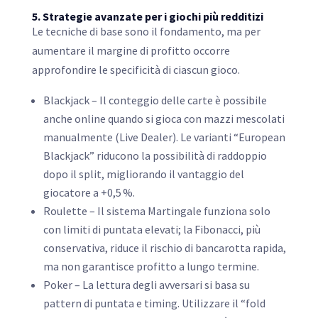
5. Strategie avanzate per i giochi più redditizi
Le tecniche di base sono il fondamento, ma per
aumentare il margine di profitto occorre
approfondire le specificità di ciascun gioco.
Blackjack – Il conteggio delle carte è possibile
anche online quando si gioca con mazzi mescolati
manualmente (Live Dealer). Le varianti “European
Blackjack” riducono la possibilità di raddoppio
dopo il split, migliorando il vantaggio del
giocatore a +0,5 %.
Roulette – Il sistema Martingale funziona solo
con limiti di puntata elevati; la Fibonacci, più
conservativa, riduce il rischio di bancarotta rapida,
ma non garantisce profitto a lungo termine.
Poker – La lettura degli avversari si basa su
pattern di puntata e timing. Utilizzare il “fold