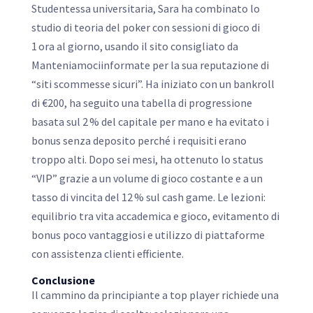
Studentessa universitaria, Sara ha combinato lo
studio di teoria del poker con sessioni di gioco di
1 ora al giorno, usando il sito consigliato da
Manteniamociinformate per la sua reputazione di
“siti scommesse sicuri”. Ha iniziato con un bankroll
di €200, ha seguito una tabella di progressione
basata sul 2 % del capitale per mano e ha evitato i
bonus senza deposito perché i requisiti erano
troppo alti. Dopo sei mesi, ha ottenuto lo status
“VIP” grazie a un volume di gioco costante e a un
tasso di vincita del 12 % sul cash game. Le lezioni:
equilibrio tra vita accademica e gioco, evitamento di
bonus poco vantaggiosi e utilizzo di piattaforme
con assistenza clienti efficiente.
Conclusione
Il cammino da principiante a top player richiede una