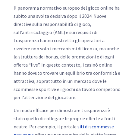
Il panorama normativo europeo del gioco online ha
subito una svolta decisiva dopo il 2024. Nuove
direttive sulla responsabilità di gioco,
sull’antiriciclaggio (AML) e sui requisiti di
trasparenza hanno costretto gli operatori a
rivedere non solo i meccanismi di licenza, ma anche
la struttura dei bonus, delle promozioni e di ogni
offerta “live”. In questo contesto, i casinò online
hanno dovuto trovare un equilibrio tra conformità e
attrattiva, soprattutto in un mercato dove le
scommesse sportive e i giochi da tavolo competono
per l’attenzione del giocatore.
Un modo efficace per dimostrare trasparenza è
stato quello di collegare le proprie offerte a fonti
neutre. Per esempio, il portale
siti di scommesse
non aams
offre una panoramica delle piattaforme