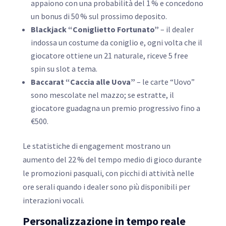
appaiono con una probabilità del 1 % e concedono
un bonus di 50 % sul prossimo deposito.
Blackjack “Coniglietto Fortunato”
– il dealer
indossa un costume da coniglio e, ogni volta che il
giocatore ottiene un 21 naturale, riceve 5 free
spin su slot a tema.
Baccarat “Caccia alle Uova”
– le carte “Uovo”
sono mescolate nel mazzo; se estratte, il
giocatore guadagna un premio progressivo fino a
€500.
Le statistiche di engagement mostrano un
aumento del 22 % del tempo medio di gioco durante
le promozioni pasquali, con picchi di attività nelle
ore serali quando i dealer sono più disponibili per
interazioni vocali.
Personalizzazione in tempo reale