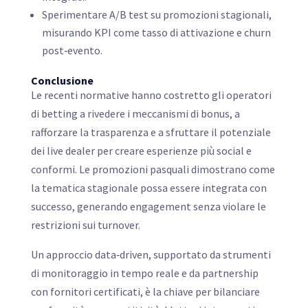
Sperimentare A/B test su promozioni stagionali,
misurando KPI come tasso di attivazione e churn
post‑evento.
Conclusione
Le recenti normative hanno costretto gli operatori
di betting a rivedere i meccanismi di bonus, a
rafforzare la trasparenza e a sfruttare il potenziale
dei live dealer per creare esperienze più social e
conformi. Le promozioni pasquali dimostrano come
la tematica stagionale possa essere integrata con
successo, generando engagement senza violare le
restrizioni sui turnover.
Un approccio data‑driven, supportato da strumenti
di monitoraggio in tempo reale e da partnership
con fornitori certificati, è la chiave per bilanciare