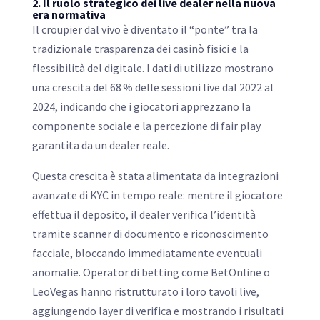
2. Il ruolo strategico dei live dealer nella nuova
era normativa
Il croupier dal vivo è diventato il “ponte” tra la
tradizionale trasparenza dei casinò fisici e la
flessibilità del digitale. I dati di utilizzo mostrano
una crescita del 68 % delle sessioni live dal 2022 al
2024, indicando che i giocatori apprezzano la
componente sociale e la percezione di fair play
garantita da un dealer reale.
Questa crescita è stata alimentata da integrazioni
avanzate di KYC in tempo reale: mentre il giocatore
effettua il deposito, il dealer verifica l’identità
tramite scanner di documento e riconoscimento
facciale, bloccando immediatamente eventuali
anomalie. Operator di betting come BetOnline o
LeoVegas hanno ristrutturato i loro tavoli live,
aggiungendo layer di verifica e mostrando i risultati