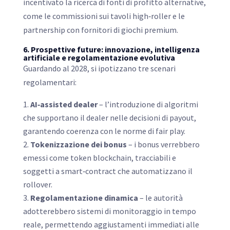
incentivato la ricerca di fonti di profitto alternative,
come le commissioni sui tavoli high‑roller e le
partnership con fornitori di giochi premium.
6. Prospettive future: innovazione, intelligenza
artificiale e regolamentazione evolutiva
Guardando al 2028, si ipotizzano tre scenari
regolamentari:
AI‑assisted dealer
– l’introduzione di algoritmi
che supportano il dealer nelle decisioni di payout,
garantendo coerenza con le norme di fair play.
Tokenizzazione dei bonus
– i bonus verrebbero
emessi come token blockchain, tracciabili e
soggetti a smart‑contract che automatizzano il
rollover.
Regolamentazione dinamica
– le autorità
adotterebbero sistemi di monitoraggio in tempo
reale, permettendo aggiustamenti immediati alle