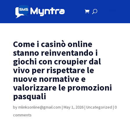
Come i casinò online
stanno reinventando i
giochi con croupier dal
vivo per rispettare le
nuove normative e
valorizzare le promozioni
pasquali
by
mlinksonline@gmail.com
|
May 1, 2026
|
Uncategorized
|
0
comments