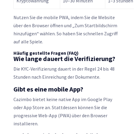
Kryptowährung
10–30 Minuten
1–3 Stunden
Nutzen Sie die mobile PWA, indem Sie die Website
über den Browser öffnen und „Zum Startbildschirm
hinzufügen“ wählen. So haben Sie schnellen Zugriff
auf alle Spiele.
Häufig gestellte Fragen (FAQ)
Wie lange dauert die Verifizierung?
Die KYC-Verifizierung dauert in der Regel 24 bis 48
Stunden nach Einreichung der Dokumente.
Gibt es eine mobile App?
Cazimbo bietet keine native App im Google Play
oder App Store an. Stattdessen können Sie die
progressive Web-App (PWA) über den Browser
installieren.