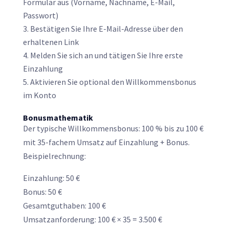
Formular aus (Vorname, Nachname, E-Mail,
Passwort)
Bestätigen Sie Ihre E-Mail-Adresse über den
erhaltenen Link
Melden Sie sich an und tätigen Sie Ihre erste
Einzahlung
Aktivieren Sie optional den Willkommensbonus
im Konto
Bonusmathematik
Der typische Willkommensbonus: 100 % bis zu 100 €
mit 35-fachem Umsatz auf Einzahlung + Bonus.
Beispielrechnung:
Einzahlung: 50 €
Bonus: 50 €
Gesamtguthaben: 100 €
Umsatzanforderung: 100 € × 35 = 3.500 €