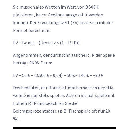
Sie müssen also Wetten im Wert von 3.500 €
platzieren, bevor Gewinne ausgezahlt werden
können. Der Erwartungswert (EV) lässt sich mit der
Formel berechnen:
EV = Bonus – (Umsatz × (1 – RTP))
Angenommen, der durchschnittliche RTP der Spiele
beträgt 96 %. Dann:
EV = 50 € – (3.500 € × 0,04) = 50 € – 140 € = –90 €
Das bedeutet, der Bonus ist mathematisch negativ,
wenn Sie nur Slots spielen. Achten Sie auf Spiele mit
hohem RTP und beachten Sie die
Beitragsprozentsätze (z. B. Tischspiele oft nur 20
%).