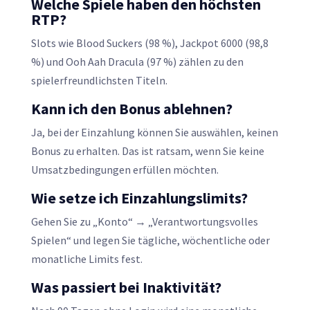
Welche Spiele haben den höchsten
RTP?
Slots wie Blood Suckers (98 %), Jackpot 6000 (98,8
%) und Ooh Aah Dracula (97 %) zählen zu den
spielerfreundlichsten Titeln.
Kann ich den Bonus ablehnen?
Ja, bei der Einzahlung können Sie auswählen, keinen
Bonus zu erhalten. Das ist ratsam, wenn Sie keine
Umsatzbedingungen erfüllen möchten.
Wie setze ich Einzahlungslimits?
Gehen Sie zu „Konto“ → „Verantwortungsvolles
Spielen“ und legen Sie tägliche, wöchentliche oder
monatliche Limits fest.
Was passiert bei Inaktivität?