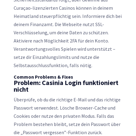
Curaçao-lizenzierten Casinos können in deinem
Heimatland steuerpflichtig sein. Informiere dich bei
deinem Finanzamt. Die Webseite nutzt SSL-
Verschlüsselung, um deine Daten zu schützen.
Aktiviere nach Möglichkeit 2FA für dein Konto.
Verantwortungsvolles Spielen wird unterstützt –
setze dir Einzahlungslimits und nutze die
Selbstausschlussfunktion, falls nötig.
Common Problems & Fixes
Problem: Casinia Login funktioniert
nicht
Überprüfe, ob du die richtige E-Mail und das richtige
Passwort verwendest. Lösche Browser-Cache und
Cookies oder nutze den privaten Modus. Falls das
Problem bestehen bleibt, setze dein Passwort über
die „Passwort vergessen”-Funktion zurück.