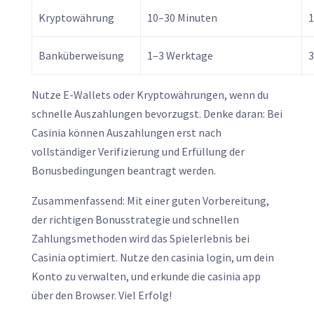
Kryptowährung
10–30 Minuten
1
Banküberweisung
1–3 Werktage
Nutze E-Wallets oder Kryptowährungen, wenn du
schnelle Auszahlungen bevorzugst. Denke daran: Bei
Casinia können Auszahlungen erst nach
vollständiger Verifizierung und Erfüllung der
Bonusbedingungen beantragt werden.
Zusammenfassend: Mit einer guten Vorbereitung,
der richtigen Bonusstrategie und schnellen
Zahlungsmethoden wird das Spielerlebnis bei
Casinia optimiert. Nutze den casinia login, um dein
Konto zu verwalten, und erkunde die casinia app
über den Browser. Viel Erfolg!