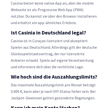
Casinia bietet keine native App an, aber die mobile
Webseite ist als Progressive Web App (PWA)
nutzbar. Du kannst sie über den Browser installieren
und erhältst ein app-ähnliches Erlebnis.
Ist Casinia in Deutschland legal?
Casinia ist in Curaçao lizenziert und akzeptiert
Spieler aus Deutschland. Allerdings gilt der deutsche
Glücksspielstaatsvertrag, der nur lizenzierte
Anbieter erlaubt. Spiele auf eigene Verantwortung
und informiere dich über die rechtliche Lage.
Wie hoch sind die Auszahlungslimits?
Das maximale Auszahlungslimit pro Monat beträgt
5.000 €, kann aber je nach VIP-Status höher sein. Bei
Jackpot-Gewinnen gelten gesonderte Regelungen.
Kann ich mein Konto löschen?