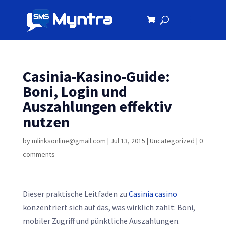
Casinia-Kasino-Guide:
Boni, Login und
Auszahlungen effektiv
nutzen
by
mlinksonline@gmail.com
|
Jul 13, 2015
|
Uncategorized
|
0
comments
Dieser praktische Leitfaden zu
Casinia casino
konzentriert sich auf das, was wirklich zählt: Boni,
mobiler Zugriff und pünktliche Auszahlungen.