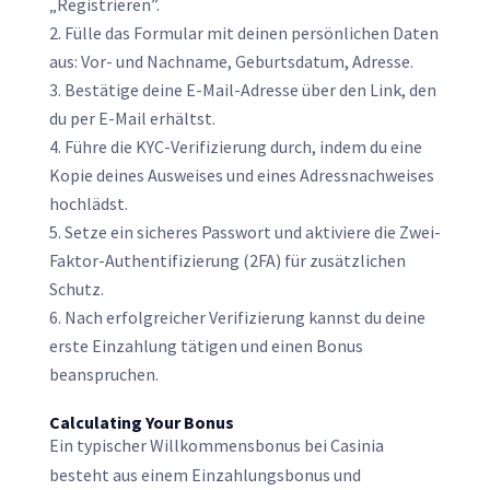
„Registrieren”.
Fülle das Formular mit deinen persönlichen Daten
aus: Vor- und Nachname, Geburtsdatum, Adresse.
Bestätige deine E-Mail-Adresse über den Link, den
du per E-Mail erhältst.
Führe die KYC-Verifizierung durch, indem du eine
Kopie deines Ausweises und eines Adressnachweises
hochlädst.
Setze ein sicheres Passwort und aktiviere die Zwei-
Faktor-Authentifizierung (2FA) für zusätzlichen
Schutz.
Nach erfolgreicher Verifizierung kannst du deine
erste Einzahlung tätigen und einen Bonus
beanspruchen.
Calculating Your Bonus
Ein typischer Willkommensbonus bei Casinia
besteht aus einem Einzahlungsbonus und