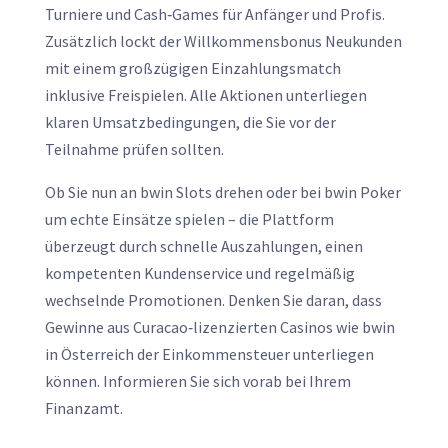
Turniere und Cash‑Games für Anfänger und Profis.
Zusätzlich lockt der Willkommensbonus Neukunden
mit einem großzügigen Einzahlungsmatch
inklusive Freispielen. Alle Aktionen unterliegen
klaren Umsatzbedingungen, die Sie vor der
Teilnahme prüfen sollten.
Ob Sie nun an bwin Slots drehen oder bei bwin Poker
um echte Einsätze spielen – die Plattform
überzeugt durch schnelle Auszahlungen, einen
kompetenten Kundenservice und regelmäßig
wechselnde Promotionen. Denken Sie daran, dass
Gewinne aus Curacao‑lizenzierten Casinos wie bwin
in Österreich der Einkommensteuer unterliegen
können. Informieren Sie sich vorab bei Ihrem
Finanzamt.