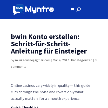
bwin Konto erstellen:
Schritt-für-Schritt-
Anleitung für Einsteiger
by
mlinksonline@gmail.com
|
Mar 4, 2017
|
Uncategorized
|
0
comments
Online casinos vary widely in quality — this guide
cuts through the noise and covers only what
actually matters for a smooth experience.
Quick Checklist