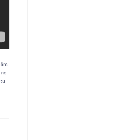
bām.
ā no
ātu
s