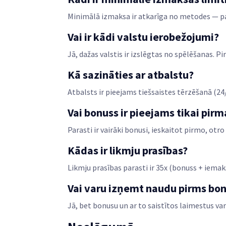
Minimālā izmaksa ir atkarīga no metodes — par
Vai ir kādi valstu ierobežojumi?
Jā, dažas valstis ir izslēgtas no spēlēšanas. 
Kā sazināties ar atbalstu?
Atbalsts ir pieejams tiešsaistes tērzēšanā (24
Vai bonuss ir pieejams tikai pir
Parasti ir vairāki bonusi, ieskaitot pirmo, otro
Kādas ir likmju prasības?
Likmju prasības parasti ir 35x (bonuss + iema
Vai varu izņemt naudu pirms bon
Jā, bet bonusu un ar to saistītos laimestus va