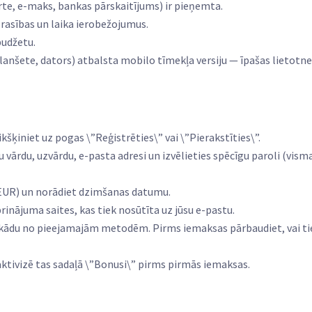
te, e-maks, bankas pārskaitījums) ir pieņemta.
rasības un laika ierobežojumus.
budžetu.
, planšete, dators) atbalsta mobilo tīmekļa versiju — īpašas lietotn
šķiniet uz pogas \”Reģistrēties\” vai \”Pierakstīties\”.
u vārdu, uzvārdu, e-pasta adresi un izvēlieties spēcīgu paroli (vism
 EUR) un norādiet dzimšanas datumu.
rinājuma saites, kas tiek nosūtīta uz jūsu e-pastu.
kādu no pieejamajām metodēm. Pirms iemaksas pārbaudiet, vai ti
ktivizē tas sadaļā \”Bonusi\” pirms pirmās iemaksas.