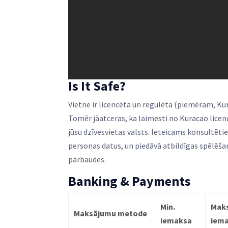
Is It Safe?
Vietne ir licencēta un regulēta (piemēram, Ku
Tomēr jāatceras, ka laimesti no Kuracao licenc
jūsu dzīvesvietas valsts. Ieteicams konsultētie
personas datus, un piedāvā atbildīgas spēlēša
pārbaudes.
Banking & Payments
Min.
Maks
Maksājumu metode
iemaksa
iem