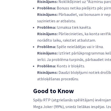
Risinājums:
Noklikšķiniet uz “Aizmirsu parol
Problēma:
Bonuss netika piešķirts pēc pir
Risinājums:
Pārbaudiet, vai bonusam ir nep
sazinieties ar atbalstu.
Problēma:
Izmaksa tiek kavēta.
Risinājums:
Pārliecinieties, ka konta verifi
norādīto laiku, rakstiet atbalstam.
Problēma:
Spēle neielādējas vai ir lēna.
Risinājums:
Iztīriet pārlūkprogrammas keš
ierīci. Ja problēma turpinās, pārbaudiet in
Problēma:
Konts ir bloķēts.
Risinājums:
Daudzi bloķējumi notiek drošība
atbloķēšanas procedūru.
Good to Know
Spēļu RTP (atgriešanās spēlētājam) ievērojami
Mega Joker (99%), sniedz lielākas iespējas. Iz