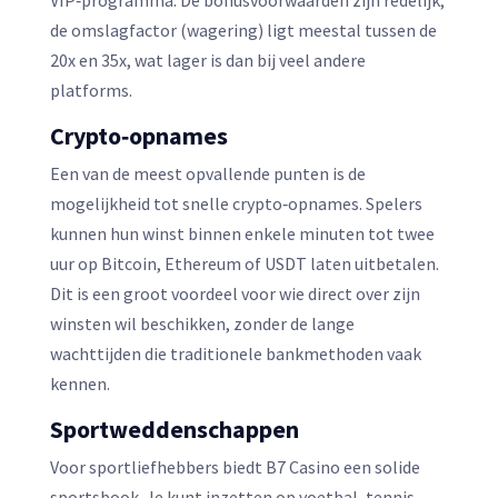
VIP‑programma. De bonusvoorwaarden zijn redelijk;
de omslagfactor (wagering) ligt meestal tussen de
20x en 35x, wat lager is dan bij veel andere
platforms.
Crypto‑opnames
Een van de meest opvallende punten is de
mogelijkheid tot snelle crypto‑opnames. Spelers
kunnen hun winst binnen enkele minuten tot twee
uur op Bitcoin, Ethereum of USDT laten uitbetalen.
Dit is een groot voordeel voor wie direct over zijn
winsten wil beschikken, zonder de lange
wachttijden die traditionele bankmethoden vaak
kennen.
Sportweddenschappen
Voor sportliefhebbers biedt B7 Casino een solide
sportsbook. Je kunt inzetten op voetbal, tennis,