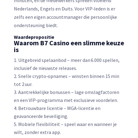
minuten, en de medewerkers spreken vloeiend
Nederlands, Engels en Duits. Voor VIP‑leden is er
zelfs een eigen accountmanager die persoonlijke
ondersteuning biedt.
Waardepropositie
Waarom B7 Casino een slimme keuze
is
Uitgebreid spelaanbod – meer dan 6.000 spellen,
inclusief de nieuwste releases.
Snelle crypto‑opnames – winsten binnen 15 min
tot 2 uur.
Aantrekkelijke bonussen – lage omslagfactoren
en een VIP‑programma met exclusieve voordelen.
Betrouwbare licentie – MGA‑licentie en
geavanceerde beveiliging.
Mobiele flexibiliteit – speel waar en wanneer je
wilt, zonder extra app.