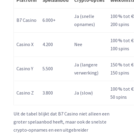
Platform
Spelaanbod
Crypto‑opties
Welkomst
Ja (snelle
100 % tot €
B7 Casino
6.000+
opnames)
200 spins
100 % tot €
Casino X
4.200
Nee
100 spins
Ja (langere
150 % tot €
Casino Y
5.500
verwerking)
150 spins
100 % tot €
Casino Z
3.800
Ja (slow)
50 spins
Uit de tabel blijkt dat B7 Casino niet alleen een
groter spelaanbod heeft, maar ook de snelste
crypto‑opnames en een uitgebreider