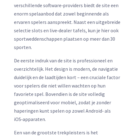
verschillende software‑providers biedt de site een
enorm spelaanbod dat zowel beginnende als
ervaren spelers aanspreekt. Naast een uitgebreide
selectie slots en live‑dealer tafels, kun je hier ook
sportweddenschappen plaatsen op meer dan 30
sporten.
De eerste indruk van de site is professioneel en
overzichtelijk. Het design is modern, de navigatie
duidelijk en de laadtijden kort – een cruciale factor
voor spelers die niet willen wachten op hun
favoriete spel. Bovendien is de site volledig
geoptimaliseerd voor mobiel, zodat je zonder
haperingen kunt spelen op zowel Android‑ als
iOS‑apparaten.
Een van de grootste trekpleisters is het