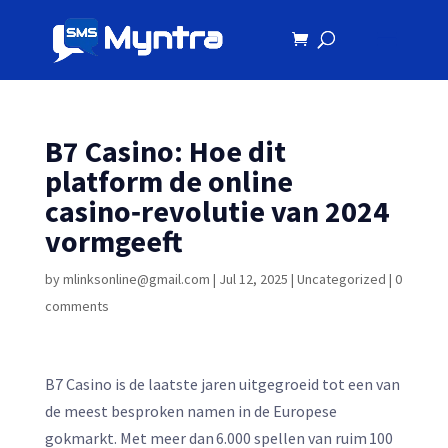
B7 Casino: Hoe dit
platform de online
casino‑revolutie van 2024
vormgeeft
by
mlinksonline@gmail.com
|
Jul 12, 2025
|
Uncategorized
|
0
comments
B7 Casino is de laatste jaren uitgegroeid tot een van
de meest besproken namen in de Europese
gokmarkt. Met meer dan 6.000 spellen van ruim 100