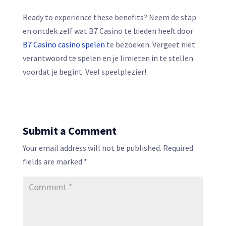
Ready to experience these benefits? Neem de stap
en ontdek zelf wat B7 Casino te bieden heeft door
B7 Casino casino spelen
te bezoeken. Vergeet niet
verantwoord te spelen en je limieten in te stellen
voordat je begint. Veel speelplezier!
Submit a Comment
Your email address will not be published.
Required
fields are marked
*