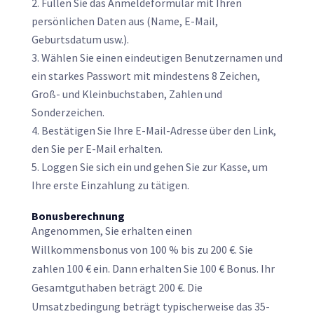
Füllen Sie das Anmeldeformular mit Ihren
persönlichen Daten aus (Name, E-Mail,
Geburtsdatum usw.).
Wählen Sie einen eindeutigen Benutzernamen und
ein starkes Passwort mit mindestens 8 Zeichen,
Groß- und Kleinbuchstaben, Zahlen und
Sonderzeichen.
Bestätigen Sie Ihre E-Mail-Adresse über den Link,
den Sie per E-Mail erhalten.
Loggen Sie sich ein und gehen Sie zur Kasse, um
Ihre erste Einzahlung zu tätigen.
Bonusberechnung
Angenommen, Sie erhalten einen
Willkommensbonus von 100 % bis zu 200 €. Sie
zahlen 100 € ein. Dann erhalten Sie 100 € Bonus. Ihr
Gesamtguthaben beträgt 200 €. Die
Umsatzbedingung beträgt typischerweise das 35-