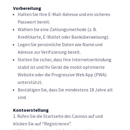
Vorbereitung
Halten Sie Ihre E-Mail-Adresse und ein sicheres
Passwort bereit.
Wählen Sie eine Zahlungsmethode (z. B.
Kreditkarte, E-Wallet oder Banküberweisung).
Legen Sie persönliche Daten wie Name und
Adresse zur Verifizierung bereit.
Stellen Sie sicher, dass Ihre Internetverbindung
stabil ist und Ihr Gerät die mobil optimierte
Website oder die Progressive Web App (PWA)
unterstützt.
Bestätigen Sie, dass Sie mindestens 18 Jahre alt
sind.
Kontoerstellung
Rufen Sie die Startseite des Casinos auf und
klicken Sie auf “Registrieren”.