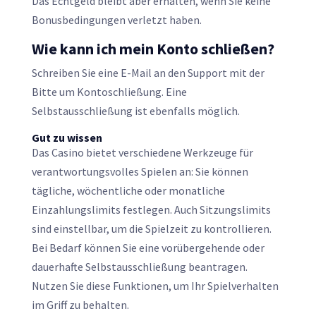
Das Echtgeld bleibt aber erhalten, wenn Sie keine
Bonusbedingungen verletzt haben.
Wie kann ich mein Konto schließen?
Schreiben Sie eine E-Mail an den Support mit der
Bitte um Kontoschließung. Eine
Selbstausschließung ist ebenfalls möglich.
Gut zu wissen
Das Casino bietet verschiedene Werkzeuge für
verantwortungsvolles Spielen an: Sie können
tägliche, wöchentliche oder monatliche
Einzahlungslimits festlegen. Auch Sitzungslimits
sind einstellbar, um die Spielzeit zu kontrollieren.
Bei Bedarf können Sie eine vorübergehende oder
dauerhafte Selbstausschließung beantragen.
Nutzen Sie diese Funktionen, um Ihr Spielverhalten
im Griff zu behalten.