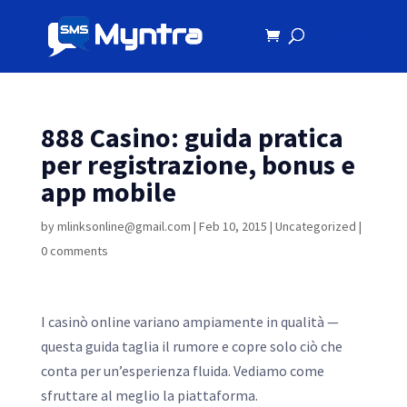
888 Casino: guida pratica
per registrazione, bonus e
app mobile
by
mlinksonline@gmail.com
|
Feb 10, 2015
|
Uncategorized
|
0 comments
I casinò online variano ampiamente in qualità —
questa guida taglia il rumore e copre solo ciò che
conta per un’esperienza fluida. Vediamo come
sfruttare al meglio la piattaforma.