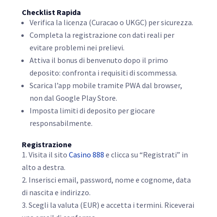
Checklist Rapida
Verifica la licenza (Curacao o UKGC) per sicurezza.
Completa la registrazione con dati reali per
evitare problemi nei prelievi.
Attiva il bonus di benvenuto dopo il primo
deposito: confronta i requisiti di scommessa.
Scarica l’app mobile tramite PWA dal browser,
non dal Google Play Store.
Imposta limiti di deposito per giocare
responsabilmente.
Registrazione
Visita il sito
Casino 888
e clicca su “Registrati” in
alto a destra.
Inserisci email, password, nome e cognome, data
di nascita e indirizzo.
Scegli la valuta (EUR) e accetta i termini. Riceverai