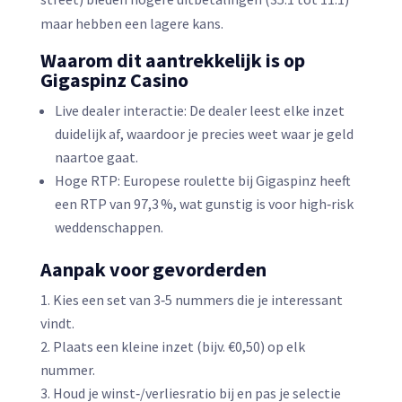
maar hebben een lagere kans.
Waarom dit aantrekkelijk is op
Gigaspinz Casino
Live dealer interactie: De dealer leest elke inzet
duidelijk af, waardoor je precies weet waar je geld
naartoe gaat.
Hoge RTP: Europese roulette bij Gigaspinz heeft
een RTP van 97,3 %, wat gunstig is voor high‑risk
weddenschappen.
Aanpak voor gevorderden
Kies een set van 3‑5 nummers die je interessant
vindt.
Plaats een kleine inzet (bijv. €0,50) op elk
nummer.
Houd je winst‑/verliesratio bij en pas je selectie