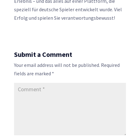
Erlebnis – und das alles auf einer Plattform, die
speziell für deutsche Spieler entwickelt wurde. Viel
Erfolg und spielen Sie verantwortungsbewusst!
Submit a Comment
Your email address will not be published.
Required
fields are marked
*