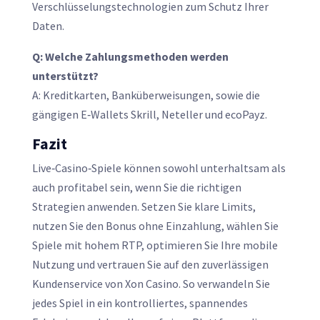
Verschlüsselungstechnologien zum Schutz Ihrer
Daten.
Q: Welche Zahlungsmethoden werden
unterstützt?
A: Kreditkarten, Banküberweisungen, sowie die
gängigen E‑Wallets Skrill, Neteller und ecoPayz.
Fazit
Live‑Casino‑Spiele können sowohl unterhaltsam als
auch profitabel sein, wenn Sie die richtigen
Strategien anwenden. Setzen Sie klare Limits,
nutzen Sie den Bonus ohne Einzahlung, wählen Sie
Spiele mit hohem RTP, optimieren Sie Ihre mobile
Nutzung und vertrauen Sie auf den zuverlässigen
Kundenservice von Xon Casino. So verwandeln Sie
jedes Spiel in ein kontrolliertes, spannendes