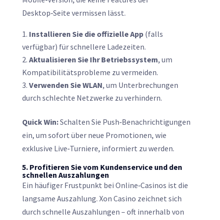
Desktop‑Seite vermissen lässt.
Installieren Sie die offizielle App
(falls
verfügbar) für schnellere Ladezeiten.
Aktualisieren Sie Ihr Betriebssystem
, um
Kompatibilitätsprobleme zu vermeiden.
Verwenden Sie WLAN
, um Unterbrechungen
durch schlechte Netzwerke zu verhindern.
Quick Win:
Schalten Sie Push‑Benachrichtigungen
ein, um sofort über neue Promotionen, wie
exklusive Live‑Turniere, informiert zu werden.
5. Profitieren Sie vom Kundenservice und den
schnellen Auszahlungen
Ein häufiger Frustpunkt bei Online‑Casinos ist die
langsame Auszahlung. Xon Casino zeichnet sich
durch schnelle Auszahlungen – oft innerhalb von