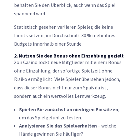
behalten Sie den Überblick, auch wenn das Spiel
spannend wird.
Statistisch gesehen verlieren Spieler, die keine
Limits setzen, im Durchschnitt 30 % mehr ihres
Budgets innerhalb einer Stunde.
2. Nutzen Sie den Bonus ohne Einzahlung gezielt
Xon Casino lockt neue Mitglieder mit einem Bonus
ohne Einzahlung, der sofortige Spielzeit ohne
Risiko ermöglicht. Viele Spieler übersehen jedoch,
dass dieser Bonus nicht nur zum Spaß da ist,
sondern auch ein wertvolles Lernwerkzeug.
Spielen Sie zunächst an niedrigen Einsätzen
,
um das Spielgefühl zu testen.
Analysieren Sie das Spielverhalten
– welche
Hände gewinnen Sie häufiger?