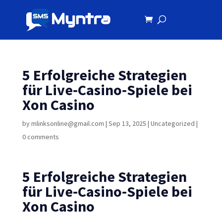
5 Erfolgreiche Strategien
für Live‑Casino‑Spiele bei
Xon Casino
by
mlinksonline@gmail.com
|
Sep 13, 2025
|
Uncategorized
|
0 comments
5 Erfolgreiche Strategien
für Live‑Casino‑Spiele bei
Xon Casino