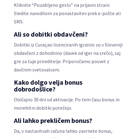
Kliknite “Pozabljeno geslo” na prijavni strani.
Sledite navodilom za ponastavitev prek e-pošte ali
SMS.
Ali so dobitki obdavčeni?
Dobitki iz Curaçao licenciranih igralnic so v Sloveniji
obdavčeni z dohodnino (davek od iger na srečo), saj
gre za tuje prireditelje. Priporočamo posvet z
davčnim svetovalcem.
Kako dolgo velja bonus
dobrodošlice?
Običajno 30 dni od aktivacije. Po tem času bonus in
morebitni dobitki potečejo.
Ali lahko prekličem bonus?
Da, v nastavitvah računa lahko zavrnete bonus,