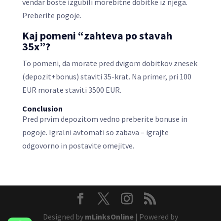
vendar boste izgubili morebitne dobitke iz njega.
Preberite pogoje.
Kaj pomeni “zahteva po stavah
35x”?
To pomeni, da morate pred dvigom dobitkov znesek
(depozit+bonus) staviti 35-krat. Na primer, pri 100
EUR morate staviti 3500 EUR.
Conclusion
Pred prvim depozitom vedno preberite bonuse in
pogoje. Igralni avtomati so zabava – igrajte
odgovorno in postavite omejitve.
Designed by
mLinksOnline
| Powered by