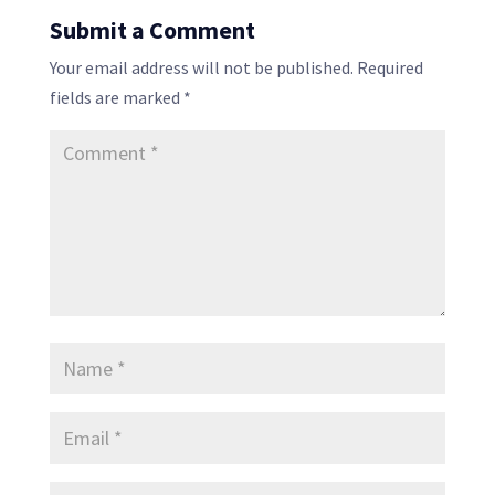
Submit a Comment
Your email address will not be published.
Required
fields are marked
*