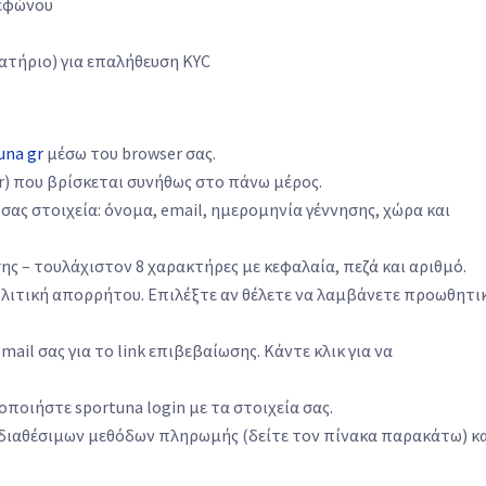
λεφώνου
τήριο) για επαλήθευση KYC
una gr
μέσω του browser σας.
r) που βρίσκεται συνήθως στο πάνω μέρος.
ς στοιχεία: όνομα, email, ημερομηνία γέννησης, χώρα και
ς – τουλάχιστον 8 χαρακτήρες με κεφαλαία, πεζά και αριθμό.
ολιτική απορρήτου. Επιλέξτε αν θέλετε να λαμβάνετε προωθητι
ail σας για το link επιβεβαίωσης. Κάντε κλικ για να
ποιήστε sportuna login με τα στοιχεία σας.
διαθέσιμων μεθόδων πληρωμής (δείτε τον πίνακα παρακάτω) κ