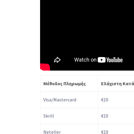
Μέθοδος Πληρωμής
Ελάχιστη Κατ
Visa/Mastercard
€10
Skrill
€10
Neteller
€10