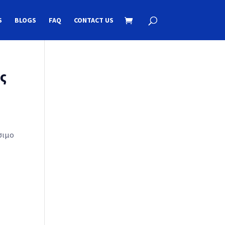
S
BLOGS
FAQ
CONTACT US
ς
σιμο