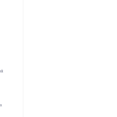
κά
αι