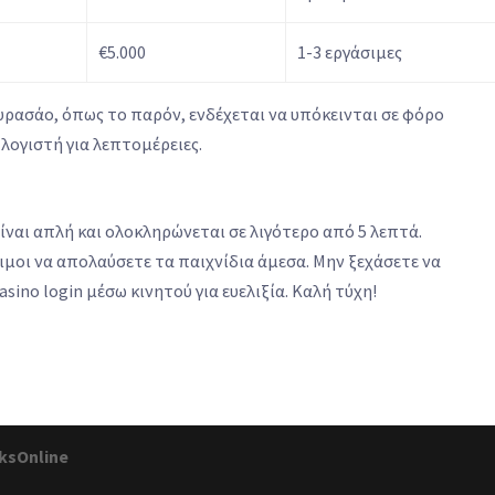
€5.000
1-3 εργάσιμες
υρασάο, όπως το παρόν, ενδέχεται να υπόκεινται σε φόρο
λογιστή για λεπτομέρειες.
είναι απλή και ολοκληρώνεται σε λιγότερο από 5 λεπτά.
ιμοι να απολαύσετε τα παιχνίδια άμεσα. Μην ξεχάσετε να
ino login μέσω κινητού για ευελιξία. Καλή τύχη!
ksOnline