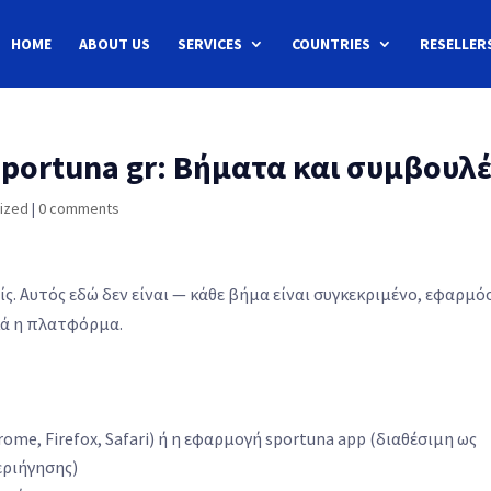
HOME
ABOUT US
SERVICES
COUNTRIES
RESELLER
portuna gr: Βήματα και συμβουλέ
ized
|
0 comments
ίς. Αυτός εδώ δεν είναι — κάθε βήμα είναι συγκεκριμένο, εφαρμό
κά η πλατφόρμα.
e, Firefox, Safari) ή η εφαρμογή sportuna app (διαθέσιμη ως
εριήγησης)